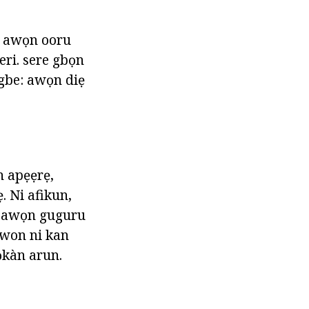
ds awọn ooru
deri. sere gbọn
agbe: awọn diẹ
n apẹẹrẹ,
. Ni afikun,
e awọn guguru
 won ni kan
 ọkàn arun.