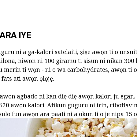
ARA IYE
guru ni a ga-kalori satelaiti, ṣiṣe awọn ti o unsui
inilona, niwon ni 100 giramu ti sisun ni nikan 300 
 merin ti wọn - ni o wa carbohydrates, awọn ti o 
fats ati awọn ọlọjẹ.
 awon agbado ni kan diẹ diẹ awọn kalori ju egan. 
 520 awọn kalori. Afikun guguru ni irin, riboflavin
lo fun awọn ara paati ni a okun ti o je nipa 15 