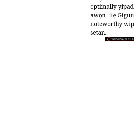
optimally yipad
awọn titẹ Gigun 
noteworthy wipe
setan.