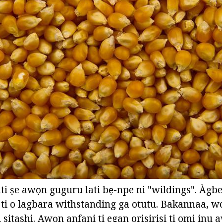
ati ṣe awọn guguru lati bẹ-npe ni "wildings". Àgb
n ti o lagbara withstanding ga otutu. Bakannaa, w
i sitashi. Awọn anfani ti egan orisirisi ti omi inu