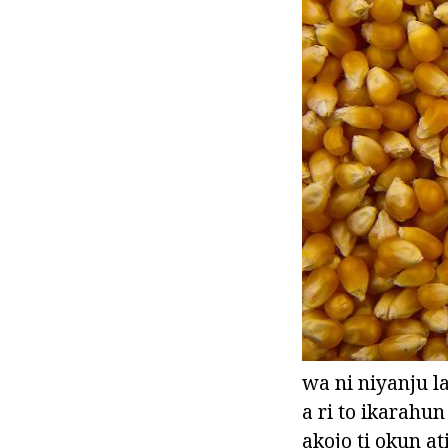
wa ni niyanju l
a ri to ikarahu
akojo ti okun at