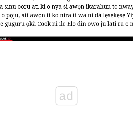
a sinu ooru ati ki o nya si awọn ikarahun to nway
o pọju, ati awọn ti ko nira ti wa ni dà lẹsẹkẹsẹ Yi
 guguru ọkà Cook ni ile Elo din owo ju lati ra o 
ad