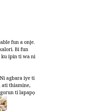
table fun a onje.
kalori. Bi fun
ku ipin ti wa ni
Ni agbara iye ti
 ati thiamine,
ogorun ti lapapọ