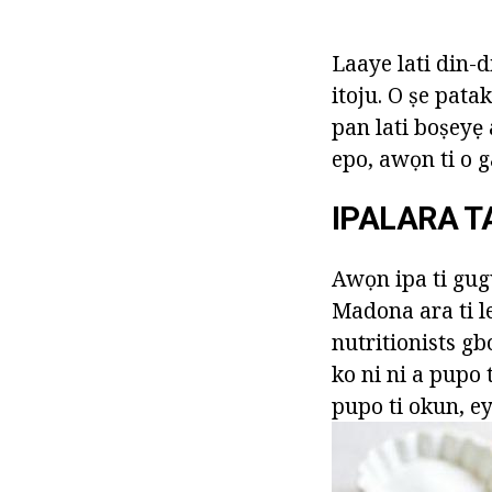
Laaye lati din-d
itoju. O ṣe pata
pan lati boṣeyẹ 
epo, awọn ti o g
IPALARA T
Awọn ipa ti gug
Madona ara ti le
nutritionists 
ko ni ni a pupo
pupo ti okun, ey