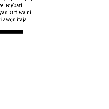
e. Nigbati
yan. O ti wa ni
ni awọn itaja