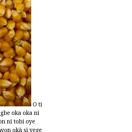
O ti
egbe oka oka ni
on ni tobi oye
 awọn ọkà si yege