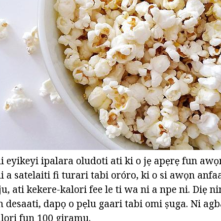
i eyikeyi ipalara oludoti ati ki o jẹ apẹrẹ fun aw
 a satelaiti fi turari tabi oróro, ki o si awọn anfa
ju, ati kekere-kalori fee le ti wa ni a npe ni. Diẹ
desaati, dapọ o pẹlu gaari tabi omi ṣuga. Ni agba
kalori fun 100 giramu.