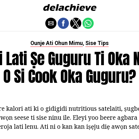
Ounje Ati Ohun Mimu
Sise Tips
,
 Lati Ṣe Guguru Ti Oka Ni
O Si Cook Oka Guguru?
 kalori ati ki o gidigidi nutritious satelaiti, ṣu
wọn seese ti sise ninu ile. Eleyi yoo beere agbara
eroja lati lenu. Ati ni o kan kan iṣẹju diẹ awọn satel