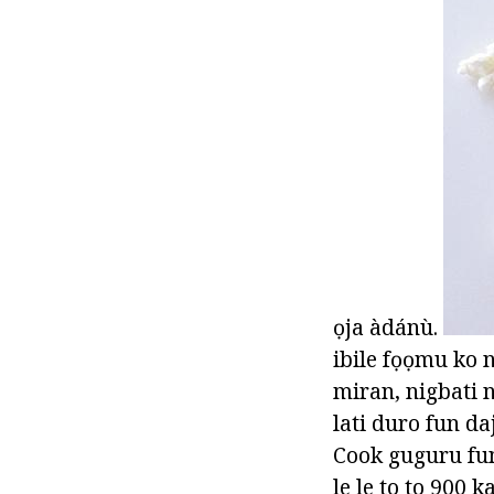
ọja àdánù.
ibile fọọmu ko n
miran, nigbati ni
lati duro fun da
Cook guguru fun 
le le to to 900 