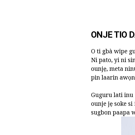
ONJE TIO D
O ti gbà wipe gu
Ni pato, yi ni s
ounjẹ, meta ninu
pin laarin awọn 
Guguru lati inu
ounje jẹ soke si
sugbon paapa wu