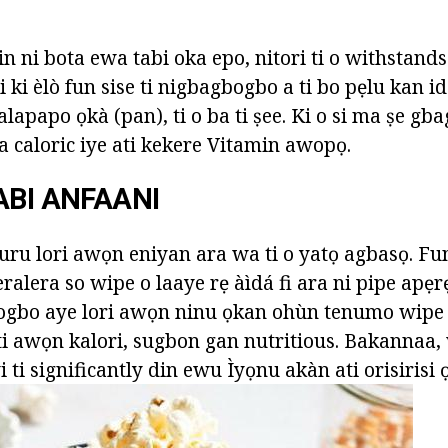
in ni bota ewa tabi oka epo, nitori ti o withstan
ki ki èlò fun sise ti nigbagbogbo a ti bo pẹlu kan i
alapapo ọkà (pan), ti o ba ti ṣee. Ki o si ma ṣe gb
a caloric iye ati kekere Vitamin awopọ.
ABI ANFAANI
uru lori awọn eniyan ara wa ti o yatọ agbasọ. Fu
ralera so wipe o laaye rẹ àìdá fi ara ni pipe apẹrẹ
gbogbo aye lori awọn ninu ọkan ohùn tenumo wip
 ti awọn kalori, sugbon gan nutritious. Bakannaa,
i ti significantly din ewu Ìyọnu akàn ati orisirisi