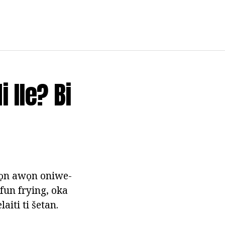
 Ile? Bi
gbọn awọn oniwe-
 fun frying, oka
aiti ti šetan.