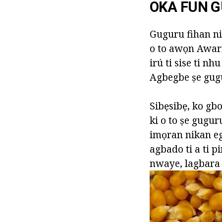
OKA FUN 
Guguru fihan n
o to awọn Awari
irú ti sise ti nh
Agbegbe ṣe gugur
Sibẹsibẹ, ko gb
ki o to ṣe gugur
imọran nikan ega
agbado ti a ti p
nwaye, lagbara 