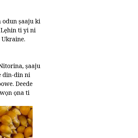
 odun ṣaaju ki
ẹhin ti yi ni
i Ukraine.
Nitorina, ṣaaju
e din-din ni
poowe. Deede
awọn ọna ti