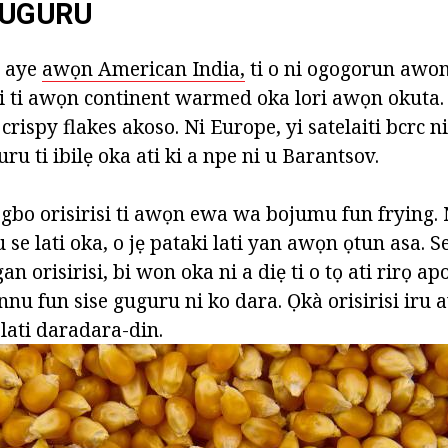
GUGURU
i aye
awọn American India,
ti o ni ogogorun awon
 ti awọn continent warmed oka lori awọn okuta. L
u crispy flakes akoso. Ni Europe, yi satelaiti bcrc n
u ti ibilẹ oka ati ki a npe ni u Barantsov.
ogbo orisirisi ti awọn ewa wa bojumu fun frying. 
u se lati oka, o jẹ pataki lati yan awọn ọtun asa. S
n orisirisi, bi won oka ni a diẹ ti o tọ ati rirọ a
innu fun sise guguru ni ko dara. Ọkà orisirisi iru 
lati daradara-din.