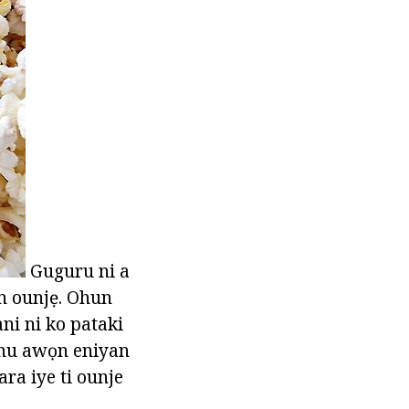
Guguru ni a
ọn ounjẹ. Ohun
ani ni ko pataki
 ninu awọn eniyan
ra iye ti ounje