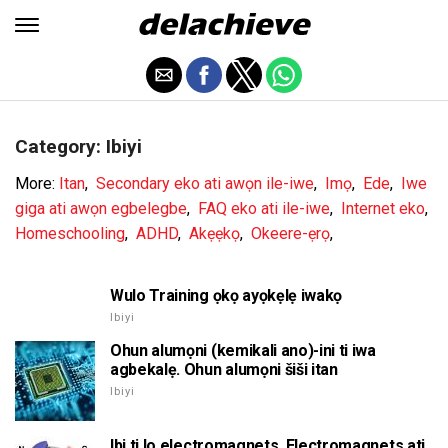
Category: Ibiyi
More:
Itan
,
Secondary eko ati awọn ile-iwe
,
Imọ
,
Ede
,
Iwe
giga ati awọn egbelegbe
,
FAQ eko ati ile-iwe
,
Internet eko
,
Homeschooling
,
ADHD
,
Akẹẹkọ
,
Okeere-ẹrọ
,
Wulo Training ọkọ ayọkẹlẹ iwakọ
Ibiyi
Ohun alumọni (kemikali ano)-ini ti iwa
agbekalẹ. Ohun alumọni šiši itan
Ibiyi
Ibi ti lo electromagnets. Electromagnets ati