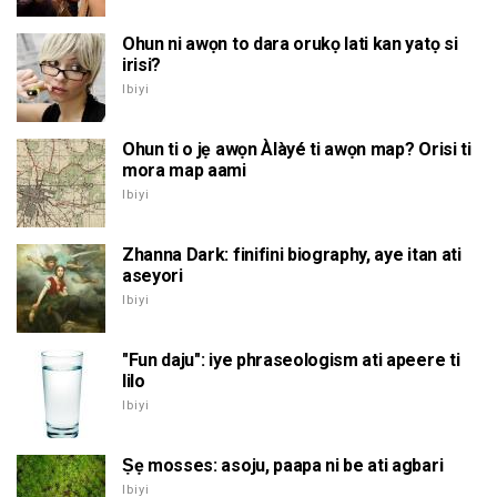
Ohun ni awọn to dara orukọ lati kan yatọ si
irisi?
Ibiyi
Ohun ti o jẹ awọn Àlàyé ti awọn map? Orisi ti
mora map aami
Ibiyi
Zhanna Dark: finifini biography, aye itan ati
aseyori
Ibiyi
"Fun daju": iye phraseologism ati apeere ti
lilo
Ibiyi
Ṣẹ mosses: asoju, paapa ni be ati agbari
Ibiyi