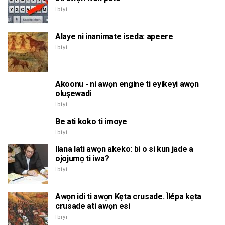
Ibiyi
Alaye ni inanimate iseda: apeere
Ibiyi
Akoonu - ni awọn engine ti eyikeyi awọn
oluşewadi
Ibiyi
Be ati koko ti imoye
Ibiyi
Ilana lati awọn akeko: bi o si kun jade a
ojojumọ ti iwa?
Ibiyi
Awọn idi ti awọn Kẹta crusade. Ìlépa kẹta
crusade ati awọn esi
Ibiyi