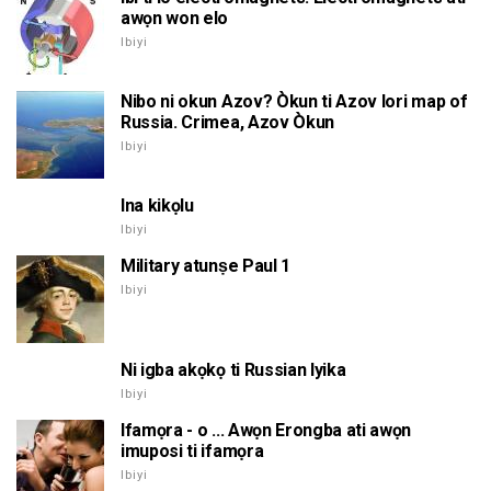
awọn won elo
Ibiyi
Nibo ni okun Azov? Òkun ti Azov lori map of
Russia. Crimea, Azov Òkun
Ibiyi
Ina kikọlu
Ibiyi
Military atunṣe Paul 1
Ibiyi
Ni igba akọkọ ti Russian Iyika
Ibiyi
Ifamọra - o ... Awọn Erongba ati awọn
imuposi ti ifamọra
Ibiyi