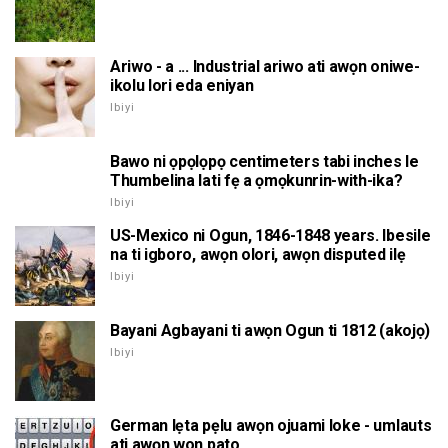
Ariwo - a ... Industrial ariwo ati awọn oniwe-
ikolu lori eda eniyan
Ibiyi
Bawo ni ọpọlọpọ centimeters tabi inches le
Thumbelina lati fẹ a ọmọkunrin-with-ika?
Ibiyi
US-Mexico ni Ogun, 1846-1848 years. Ibesile
na ti igboro, awọn olori, awọn disputed ilẹ
Ibiyi
Bayani Agbayani ti awọn Ogun ti 1812 (akojọ)
Ibiyi
German lẹta pẹlu awọn ojuami loke - umlauts
ati awọn won pato