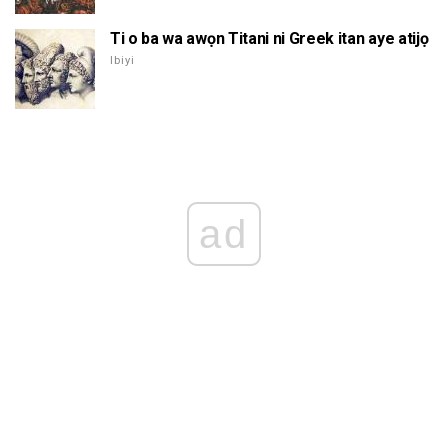
Ti o ba wa awọn Titani ni Greek itan aye atijọ
Ibiyi
ad