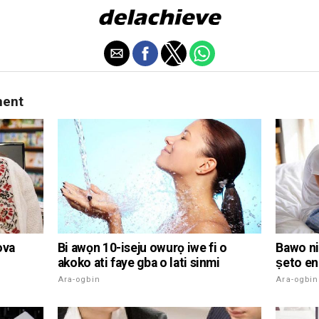
ment
Bawo ni
ova
Bi awọn 10-iseju owurọ iwe fi o
ṣeto en
akoko ati faye gba o lati sinmi
Ara-ogbin
Ara-ogbin