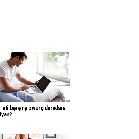
 lati bẹrẹ rẹ owurọ daradara
iyan?