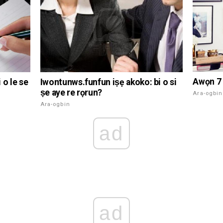
Awọn 7 
 o le se
Iwontunws.funfun iṣẹ akoko: bi o si
ṣe aye re rọrun?
Ara-ogbin
Ara-ogbin
ad
ad