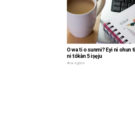
O wa ti o sunmi? Eyi ni ohun ti
ni tókàn 5 iṣẹju
Ara-ogbin