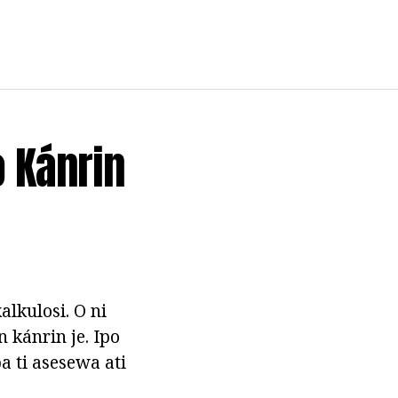
ọ Kánrin
lkulosi. O ni
 kánrin je. Ipo
ba ti asesewa ati