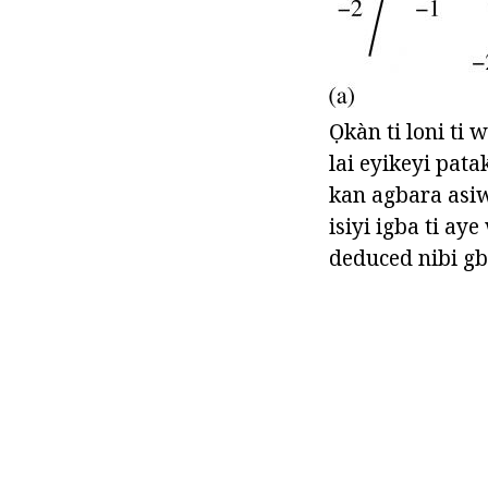
Ọkàn ti loni ti
lai eyikeyi pata
kan agbara asiw
isiyi igba ti ay
deduced nibi gbo