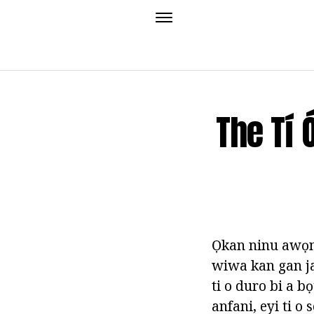
The Tí 
Ọkan ninu awọn 
wiwa kan gan jak
ti o duro bi a b
anfani, eyi ti o