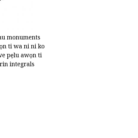
yanu monuments
ọn ti wa ni ni ko
we pẹlu awọn ti
rin integrals