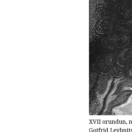
XVII orundun, n
Gotfrid Leybnits