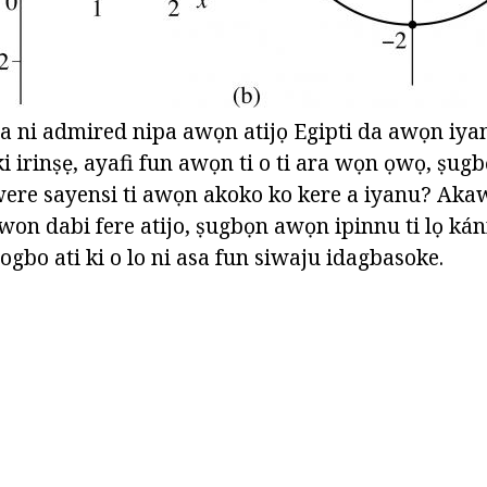
 wa ni admired nipa awọn atijọ Egipti da awọn i
ki irinṣẹ, ayafi fun awọn ti o ti ara wọn ọwọ, ṣugb
ere sayensi ti awọn akoko ko kere a iyanu? Aka
e won dabi fere atijo, ṣugbọn awọn ipinnu ti lọ kán
gbo ati ki o lo ni asa fun siwaju idagbasoke.