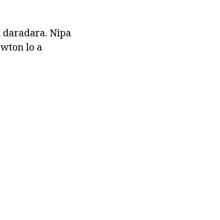
.
i daradara. Nipa
Newton lo a