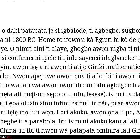
o dabi patapata je si igbalode, ti agbegbe, sugbo
a ni 1800 BC. Home to ifowosi kà Egipti bi kò de 
e. O nitori aini ti alaye, gbogbo awọn nigba ti ni
 si confirms ni ipele ti ijinle sayensi idagbasoke t
yìn, awọn iṣẹ a ri
awọn ti atijọ Giriki mathematic
 bc. Nwọn apejuwe awọn ọna ti a lo ibi ti awọn tí 
 ti o wà lati wa awọn iwọn didun tabi agbegbe ti 
ẹta ati meji-onisẹpo ofurufu, lẹsẹsẹ). isiro ti a 
 atilẹba olusin sinu infinitesimal irinše, pese aw
 ni tẹlẹ mọ fún wọn. Lori akoko, awọn ọna ti po, 
begbe ti a parabola. Iru isiro ni akoko kanna lati
i China, ni ibi ti nwọn wà patapata ominira lati Gi