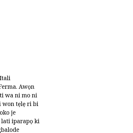
tali
r Ferma. Awọn
 ti wa ni mo ni
 won tẹlẹ ri bi
koko je
lati iparapọ ki
igbalode