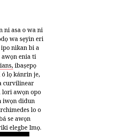
n ni asa o wa ni
ọdọ wa sẹyìn eri
 ipo nìkan bi a
i awọn enia ti
ians,
ibaṣepọ
ó lọ kánrin je,
a curvilinear
da lori awọn opo
ọn iwọn didun
Archimedes lo o
 bá se awọn
riki elegbe Imọ.