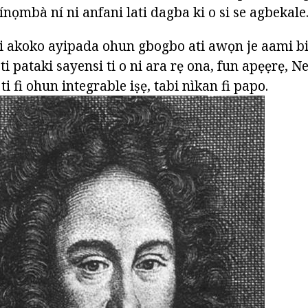
nọmbà ní ni anfani lati dagba ki o si se agbekale
i akoko ayipada ohun gbogbo ati awọn je aami b
 o ti pataki sayensi ti o ni ara rẹ ona, fun apẹẹrẹ, 
ti fi ohun integrable iṣẹ, tabi nìkan fi papo.