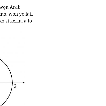
 awọn Arab
 mọ, won yo lati
ọ si kẹrin, a to