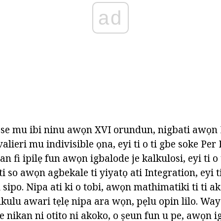
ad
ese mu ibi ninu awọn XVI orundun, nigbati awọn I
lieri mu indivisible ọna, eyi ti o ti gbe soke Pe
n fi ipilẹ fun awọn igbalode je kalkulosi, eyi ti o
i so awọn agbekale ti yiyatọ ati Integration, eyi ti
 sipo. Nipa ati ki o tobi, awọn mathimatiki ti ti a
ulu awari tẹlẹ nipa ara wọn, pẹlu opin lilo. Way 
 je nikan ni otito ni akoko, o ṣeun fun u pe, awọn 