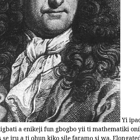
Yi ipad
igbati a enikeji fun gbogbo yii ti mathematiki
 ṣe iru a ti ohun kikọ silẹ faramọ si wa. Elongated