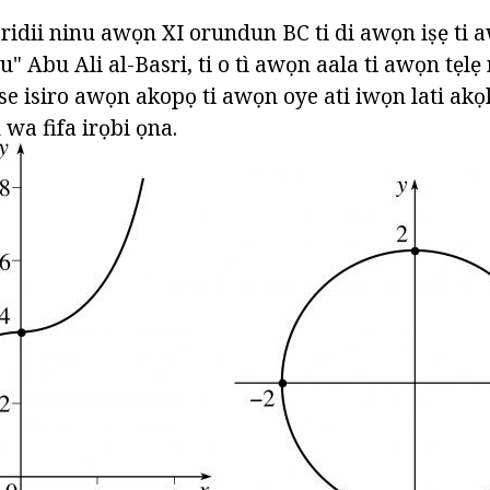
ridii ninu awọn XI orundun BC ti di awọn iṣẹ ti
 Abu Ali al-Basri, ti o tì awọn aala ti awọn tẹlẹ
se isiro awọn akopọ ti awọn oye ati iwọn lati akọk
wa fifa irọbi ọna.