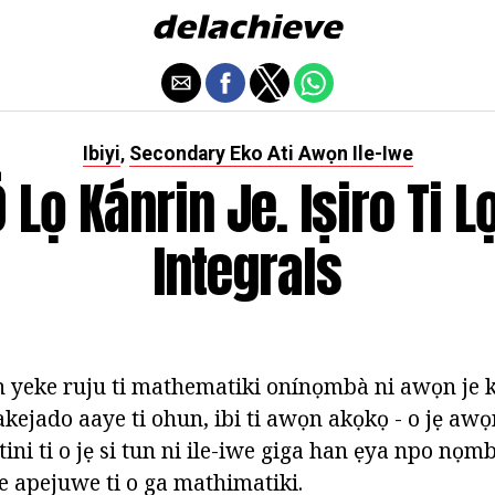
Ibiyi
Secondary Eko Ati Awọn Ile-Iwe
,
Ó Lọ Kánrin Je. Iṣiro Ti L
Integrals
yeke ruju ti mathematiki onínọmbà ni awọn je ka
ejado aaye ti ohun, ibi ti awọn akọkọ - o jẹ awọn
ọtini ti o jẹ si tun ni ile-iwe giga han ẹya npo nọm
 se apejuwe ti o ga mathimatiki.