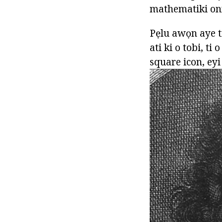
mathematiki oní
Pẹlu awọn aye t
ati ki o tobi, ti
square icon, eyi 