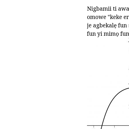
Nigbamii ti awa
omowe "keke eru"
je agbekalẹ fun 
fun yi mimọ fun 