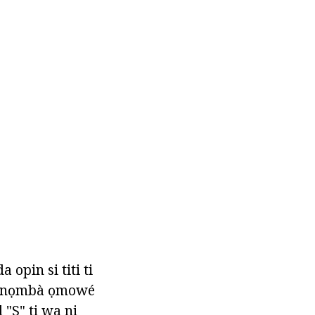
a opin si titi ti
 onínọmbà ọmowé
 "S" ti wa ni