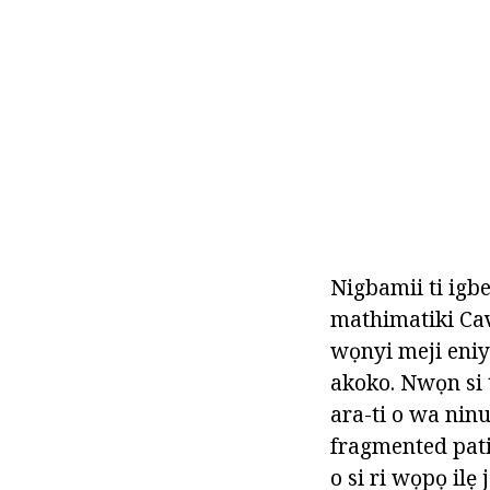
Nigbamii ti igb
mathimatiki Cava
wọnyi meji eniya
akoko. Nwọn si t
ara-ti o wa ninu
fragmented patik
o si ri wọpọ ilẹ