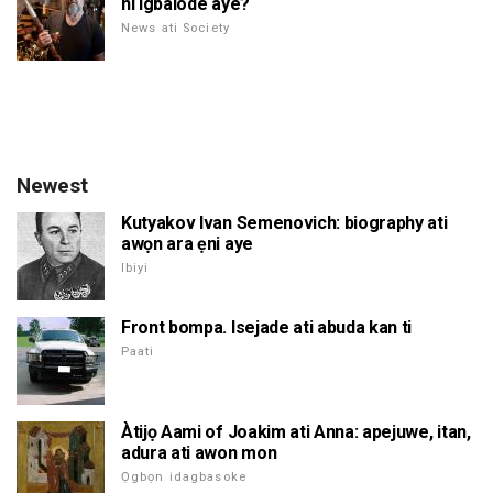
ni igbalode aye?
News ati Society
Newest
Kutyakov Ivan Semenovich: biography ati
awọn ara ẹni aye
Ibiyi
Front bompa. Isejade ati abuda kan ti
Paati
Àtijọ Aami of Joakim ati Anna: apejuwe, itan,
adura ati awon mon
Ọgbọn idagbasoke