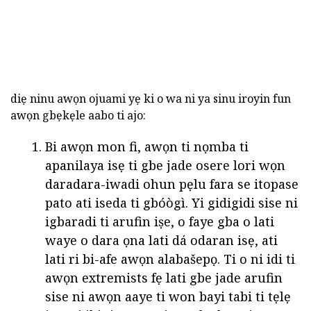
diẹ ninu awọn ojuami yẹ ki o wa ni ya sinu iroyin fun
awọn gbẹkẹle aabo ti ajo:
Bi awọn mon fi, awọn ti nọmba ti
apanilaya isẹ ti gbe jade osere lori wọn
daradara-iwadi ohun pẹlu fara se itopase
pato ati iseda ti gbóògì. Yi gidigidi sise ni
igbaradi ti arufin iṣe, o faye gba o lati
waye o dara ọna lati dá odaran isẹ, ati
lati ri bi-afe awọn alabašepọ. Ti o ni idi ti
awọn extremists fẹ lati gbe jade arufin
sise ni awọn aaye ti won bayi tabi ti tẹlẹ