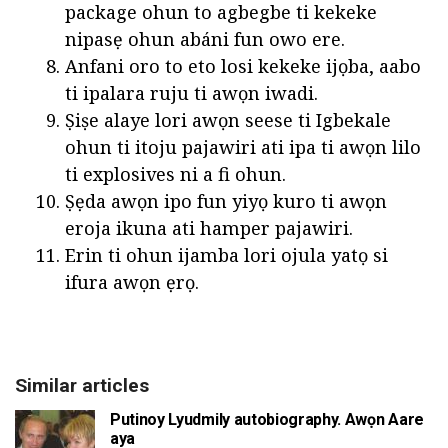
package ohun to agbegbe ti kekeke
nipasẹ ohun abáni fun owo ere.
Anfani oro to eto losi kekeke ijọba, aabo
ti ipalara ruju ti awọn iwadi.
Ṣiṣe alaye lori awọn seese ti Igbekale
ohun ti itoju pajawiri ati ipa ti awọn lilo
ti explosives ni a fi ohun.
Ṣẹda awọn ipo fun yiyọ kuro ti awọn
eroja ikuna ati hamper pajawiri.
Erin ti ohun ijamba lori ojula yatọ si
ifura awọn ẹrọ.
Similar articles
Putinoy Lyudmily autobiography. Awọn Aare
aya