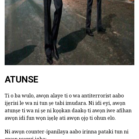
ad
ATUNSE
Ti o ba wulo, awọn alaye ti o wa antiterrorist aabo
ijẹrisi le wa ni tun ṣe tabi imudara. Ni idi eyi, awọn
atunṣe ti wa ni ṣe ni kọọkan daakọ ti awọn iwe afihan
awọn idi fun wọn iṣẹlẹ ati awọn ọjọ ti ohun elo.
Ni awọn counter-ipanilaya aabo irinna pataki tun ni
awọn wọnyi igba: