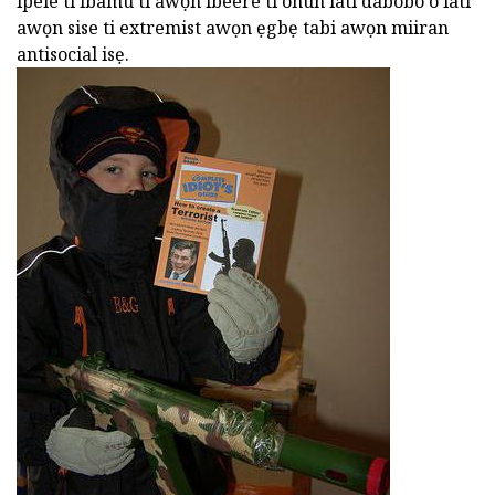
ipele ti ibamu ti awọn ibeere ti ohun lati dabobo o lati
awọn sise ti extremist awọn ẹgbẹ tabi awọn miiran
antisocial isẹ.