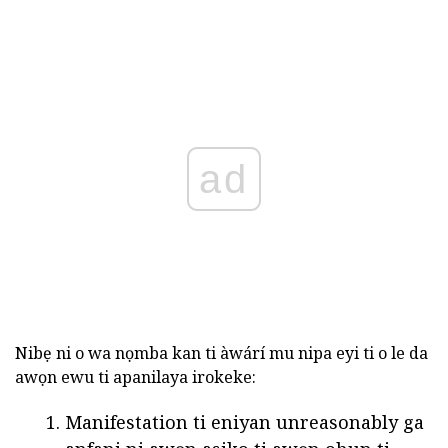
ad
Nibẹ ni o wa nọmba kan ti àwárí mu nipa eyi ti o le da
awọn ewu ti apanilaya irokeke:
Manifestation ti eniyan unreasonably ga