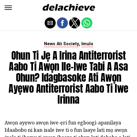
,
News Ati Society
Imulo
Ohun Ti Jẹ A Irina Antiterrorist
Aabo Ti Awọn Ile-Iwe Tabi A Asa
Ohun? Idagbasoke Ati Awọn
Ayẹwo Antiterrorist Aabo Ti Iwe
Irinna
Awọn ayẹwo awọn iwe-ẹri fun egboogi-apanilaya
Idaabobo ni kan isale iwe ti o fun laaye lati mọ awọn