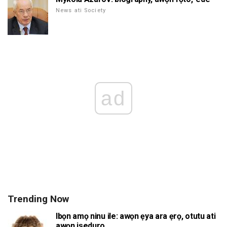
News ati Society
ad
Trending Now
Ibọn amọ ninu ile: awọn ẹya ara ẹrọ, otutu ati
awọn iṣeduro