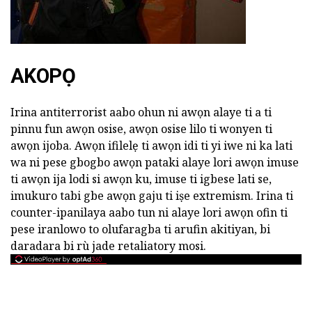
AKOPỌ
Irina antiterrorist aabo ohun ni awọn alaye ti a ti
pinnu fun awọn osise, awọn osise lilo ti wonyen ti
awọn ijoba. Awọn ifilelẹ ti awọn idi ti yi iwe ni ka lati
wa ni pese gbogbo awọn pataki alaye lori awọn imuse
ti awọn ija lodi si awọn ku, imuse ti igbese lati se,
imukuro tabi gbe awọn gaju ti iṣe extremism. Irina ti
counter-ipanilaya aabo tun ni alaye lori awọn ofin ti
pese iranlowo to olufaragba ti arufin akitiyan, bi
daradara bi rù jade retaliatory mosi.