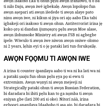
awọn Isakoso Eka ti ohun pẹlu awọn iranlowo, ti o ba
ti nilo Daju, awọn iwé igbekalẹ. Awọn lopolopo fun
awọn aṣepari ati awọn išedede ti awọn alaye pato
ninu awọn iwe, ni kikun si jiya ori ajọ aabo Eka tabi
igbakeji ori isakoso ti awọn ohun. Antiterrorist irina jẹ
koko ọrọ si dandan ijumọsọrọ pẹlu awọn Moe alase,
awọn ilohunsoke Ministry ati awọn FSB ni agbegbe
ipele. Wiwulo ti awọn iwe niwon awọn oniwe-olomo
ni 2 years, lẹhin eyi ti o jẹ pataki lati tun-forukọsilẹ.
AWỌN FỌỌMU TI AWỌN IWE
A irina ti counter-ipanilaya aabo ti wa ni ka lati wa ni
a pataki ṣaaju fun ohun pẹlu ẹya pọ si ewu ti
extremism. Awọn wọnyi ni awọn mejeeji ni
Strategically pataki ohun ti awọn Russian Federation,
bi daradara bi ibiti pẹlu kan to ga nọmba ti awọn
eniyan gbe (lati 200 ati si oke). Nítorí náà, irina
egboogi-apanilaya Idaabobo ti asa ajo, bi daradara bi