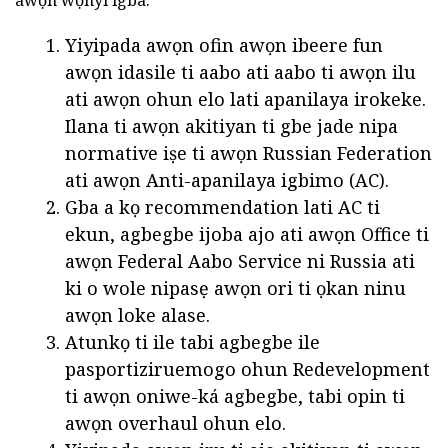
Yiyipada awọn ofin awọn ibeere fun
awọn idasile ti aabo ati aabo ti awọn ilu
ati awọn ohun elo lati apanilaya irokeke.
Ilana ti awọn akitiyan ti gbe jade nipa
normative iṣe ti awọn Russian Federation
ati awọn Anti-apanilaya igbimo (AC).
Gba a kọ recommendation lati AC ti
ekun, agbegbe ijoba ajo ati awọn Office ti
awọn Federal Aabo Service ni Russia ati
ki o wole nipasẹ awọn ori ti ọkan ninu
awọn loke alase.
Atunkọ ti ile tabi agbegbe ile
pasportiziruemogo ohun Redevelopment
ti awọn oniwe-ká agbegbe, tabi opin ti
awọn overhaul ohun elo.