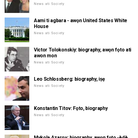
News ati Society
Aami ti agbara - awọn United States White
House
News ati Society
Victor Tolokonskiy: biography, awọn fọto ati
awon mon
News ati Society
Leo Schlossberg: biography, iṣẹ
News ati Society
Konstantin Titov: Fọto, biography
News ati Society
Mykola Azarov: biography, awọn fọto,-èdè