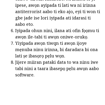
ipese, awọn ayipada ti lati wa ni irinna
antiterrorist aabo ti eko ajo, eyi ti won ti
gbe jade ise lori iyipada ati idarasi ti
aabo eto.
Iyipada ohun nini, ilana ati ofin fọọmu ti
awọn ile-tabi ti awọn oniwe-orukọ.
Yiyipada awọn tiwqn ti awọn ijoye
mẹnuba ninu irinna, bi daradara bi ona
lati ṣe ibasọrọ pẹlu wọn.
Jijere miiran pataki data to wa ninu iwe
tabi nini a taara ibasepọ pẹlu awọn aabo
software.