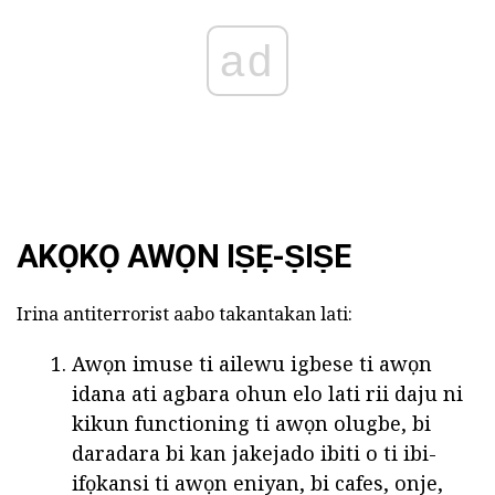
ad
AKỌKỌ AWỌN IṢẸ-ṢIṢE
Irina antiterrorist aabo takantakan lati:
Awọn imuse ti ailewu igbese ti awọn
idana ati agbara ohun elo lati rii daju ni
kikun functioning ti awọn olugbe, bi
daradara bi kan jakejado ibiti o ti ibi-
ifọkansi ti awọn eniyan, bi cafes, onje,