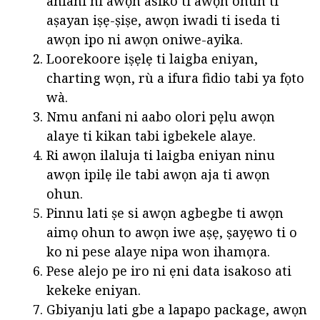
anfani ni awọn asiko ti awọn ohun ti
aṣayan iṣẹ-ṣiṣe, awọn iwadi ti iseda ti
awọn ipo ni awọn oniwe-ayika.
Loorekoore iṣẹlẹ ti laigba eniyan,
charting wọn, rù a ifura fidio tabi ya fọto
wà.
Nmu anfani ni aabo olori pẹlu awọn
alaye ti kikan tabi igbekele alaye.
Ri awọn ilaluja ti laigba eniyan ninu
awọn ipilẹ ile tabi awọn aja ti awọn
ohun.
Pinnu lati ṣe si awọn agbegbe ti awọn
aimọ ohun to awọn iwe aṣẹ, ṣayẹwo ti o
ko ni pese alaye nipa won ihamọra.
Pese alejo pe iro ni ẹni data isakoso ati
kekeke eniyan.
Gbiyanju lati gbe a lapapo package, awọn