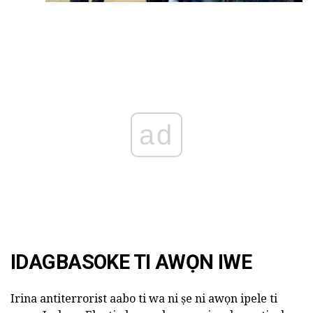
ad
IDAGBASOKE TI AWỌN IWE
Irina antiterrorist aabo ti wa ni ṣe ni awọn ipele ti