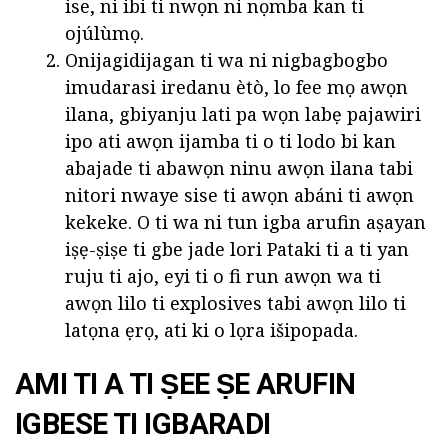
ise, ni ibi ti nwọn ni nọmba kan ti
ojúlùmọ.
Onijagidijagan ti wa ni nigbagbogbo
imudarasi iredanu ètò, lo fee mọ awọn
ilana, gbiyanju lati pa wọn labẹ pajawiri
ipo ati awọn ijamba ti o ti lodo bi kan
abajade ti abawọn ninu awọn ilana tabi
nitori nwaye sise ti awọn abáni ti awọn
kekeke. O ti wa ni tun igba arufin aṣayan
iṣẹ-ṣiṣe ti gbe jade lori Pataki ti a ti yan
ruju ti ajo, eyi ti o fi run awọn wa ti
awọn lilo ti explosives tabi awọn lilo ti
latọna ẹrọ, ati ki o lọra išipopada.
AMI TI A TI ṢEE ṢE ARUFIN
IGBESE TI IGBARADI