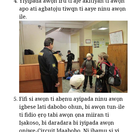
Yiyipada awọn iru ti aje akitiyan ti awọn
apo ati agbatọju tiwqn ti aaye ninu awọn
ile.
Fifi si awọn ti abẹnu ayipada ninu awọn
igbese lati dabobo ohun, bi awọn tun-ile
ti fidio ẹrọ tabi awọn ọna miiran ti
Iṣakoso, bi daradara bi iyipada awọn
oniwe-Circuit Idaabobo. Ni ibamu si yi