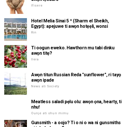
Ifisere
Hotel Melia Sinai 5 * (Sharm el Sheikh,
Egypt): apejuwe ti awọn hotẹẹli, wonsi
Rin
Ti oogun eweko. Hawthorn mu tabi dinku
awọn titẹ?
Ilera
Awọn titun Russian Reda "sunflower", ri tayọ
awọn ipade
News ati Society
Meatless saladi pẹlu olu: awọn ọna, hearty, ti
nhu!
Ounje ati ohun mimu
Gunsmith - a oojo? Ti o ni o wa ni gunsmiths