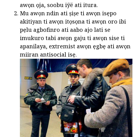
awọn ọja, soobu iÿë ati itura.
Mu awọn ndin ati ṣiṣe ti awọn isẹpo
akitiyan ti awọn itọsọna ti awọn oro ibi
pẹlu agbofinro ati aabo ajo lati se
imukuro tabi awọn gaju ti awọn sise ti
apanilaya, extremist awọn ẹgbẹ ati awọn
miiran antisocial isẹ.