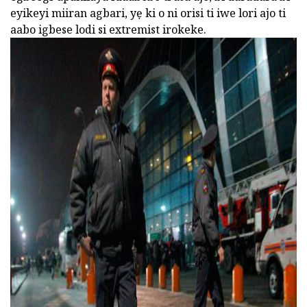
eyikeyi miiran agbari, yẹ ki o ni orisi ti iwe lori ajo ti
aabo igbese lodi si extremist irokeke.