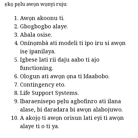
ẹkọ pẹlu awọn wọnyi ruju:
Awọn akoonu ti.
Gbogbogbo alaye.
Abala osise.
Onínọmbà ati modeli ti ipo iru si awọn
isẹ ipanilaya.
Igbese lati rii daju aabo ti ajo
functioning.
Ologun ati awọn ọna ti Idaabobo.
Contingency eto.
Life Support Systems.
Ibaraenisepo pẹlu agbofinro ati ilana
alase, bi daradara bi awọn alabojuwo.
A akojọ ti awọn orisun lati eyi ti awọn
alaye ti o ti ya.