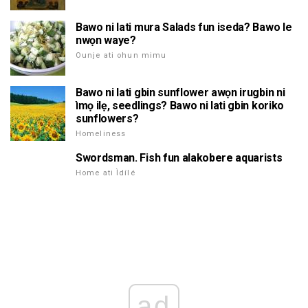
Bawo ni lati mura Salads fun iseda? Bawo le
nwọn waye?
Ounje ati ohun mimu
Bawo ni lati gbin sunflower awọn irugbin ni
ìmọ ilẹ, seedlings? Bawo ni lati gbin koriko
sunflowers?
Homeliness
Swordsman. Fish fun alakobere aquarists
Home ati Ìdílé
ad