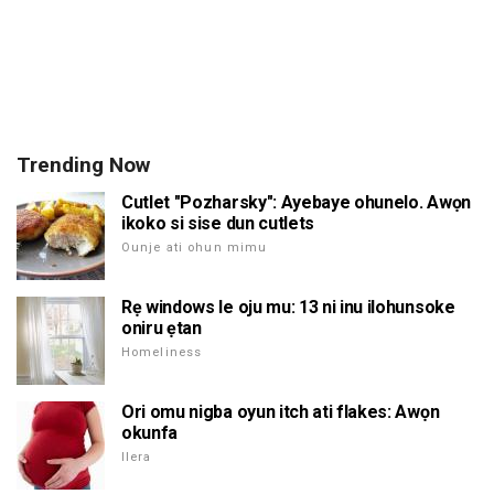
Trending Now
Cutlet "Pozharsky": Ayebaye ohunelo. Awọn
ikoko si sise dun cutlets
Ounje ati ohun mimu
Rẹ windows le oju mu: 13 ni inu ilohunsoke
oniru ẹtan
Homeliness
Ori omu nigba oyun itch ati flakes: Awọn
okunfa
Ilera