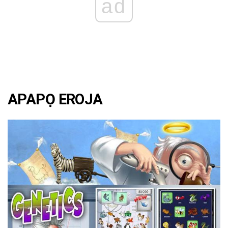
ad
APAPỌ EROJA