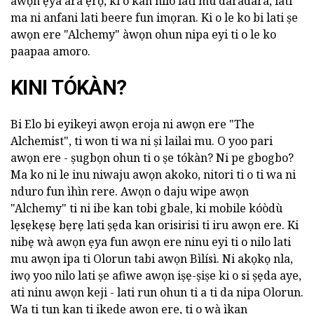
awọn ẹya ara ẹrọ, ki o kan nilo lati mu daradara, lati
ma ni anfani lati beere fun imọran. Ki o le ko bi lati ṣe
awọn ere "Alchemy" àwọn ohun nipa eyi ti o le ko
paapaa amoro.
KINI TÓKÀN?
Bi Elo bi eyikeyi awọn eroja ni awọn ere "The
Alchemist", ti won ti wa ni ṣi lailai mu. O yoo pari
awọn ere - ṣugbọn ohun ti o ṣe tókàn? Ni pe gbogbo?
Ma ko ni le inu niwaju awọn akoko, nitori ti o ti wa ni
nduro fun ìhìn rere. Awọn o daju wipe awọn
"Alchemy" ti ni ibe kan tobi gbale, ki mobile kóòdù
lẹsẹkẹsẹ bẹrẹ lati ṣẹda kan orisirisi ti iru awọn ere. Ki
nibẹ wà awọn ẹya fun awọn ere ninu eyi ti o nilo lati
mu awọn ipa ti Olorun tabi awọn Bìlísì. Ni akọkọ nla,
iwọ yoo nilo lati ṣe afiwe awọn iṣẹ-ṣiṣe ki o si ṣẹda aye,
ati ninu awọn keji - lati run ohun ti a ti da nipa Olorun.
Wa ti tun kan ti ikede awọn ere, ti o wà ìkan