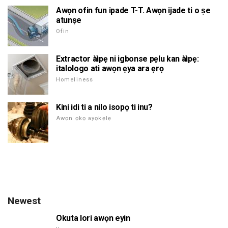
Awọn ofin fun ipade T-T. Awọn ijade ti o ṣe
atunṣe
Ofin
Extractor àìpẹ ni igbonse pẹlu kan àìpẹ:
italologo ati awọn ẹya ara ẹrọ
Homeliness
Kini idi ti a nilo isopọ ti inu?
Awọn ọkọ ayọkẹlẹ
Newest
Okuta lori awọn eyin