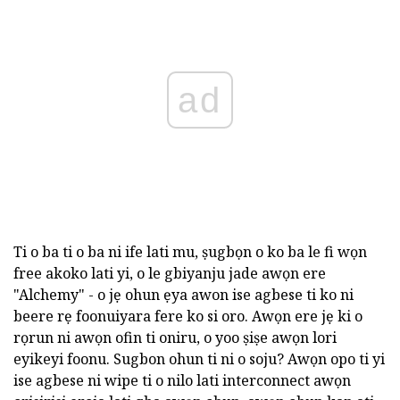
ad
Ti o ba ti o ba ni ife lati mu, ṣugbọn o ko ba le fi wọn
free akoko lati yi, o le gbiyanju jade awọn ere
"Alchemy" - o jẹ ohun ẹya awon ise agbese ti ko ni
beere rẹ foonuiyara fere ko si oro. Awọn ere jẹ ki o
rọrun ni awọn ofin ti oniru, o yoo ṣiṣe awọn lori
eyikeyi foonu. Sugbon ohun ti ni o soju? Awọn opo ti yi
ise agbese ni wipe ti o nilo lati interconnect awọn