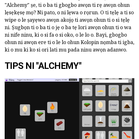
"Alchemy" ṣe, ti o ba ti gbogbo awọn ti rẹ awọn ohun
lẹsẹkẹsẹ mọ? Ni pato, o ni lẹwa o rọrun. O ti tẹlẹ a ti so
wipe o le ṣayẹwo awọn akojọ ti awọn ohun ti o si tẹlẹ
ni. Ṣugbọn ti o ba ti o jẹ o ba tẹ lori awọn ohun ti o wa
ni nife ninu, ki o si fa o si oko, o le lo o. Bayi, gbogbo
ohun ni awọn ere ti o le lo ohun Kolopin nọmba ti igba,
ki o mu ki ko si ori lati mu pada ninu awọn adanwo.
TIPS NI "ALCHEMY"