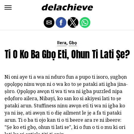
,
Ilera
Gbọ
Ti O Ko Ba Gbọ Eti, Ohun Ti Lati Ṣe?
Ni oni aye ti a wa ni nduro fun a pupo ti isoro, ṣugbọn
ọpọlọpọ ninu wọn ni o wa ko to ṣe pataki ati igba jina-
ṣòro. Ọpọlọpọ awọn ti wa ti wa ni igba puzzled nipa
ẹdọforo ailera, Nibayi, ko san ko si akiyesi lati to ṣe
pataki arun. Stuffiness ninu awọn eti ti wa ni igba ko
ya ni isẹ, ati awọn ti o diẹ ailment le jẹ a fa ti pataki
arun. Ti o ba ti ojo kan ti o ti beere ara re ni ibeere:
"Ṣe ko eti gbọ, ohun ti lati se", ki o fun o ti o mu ki ori