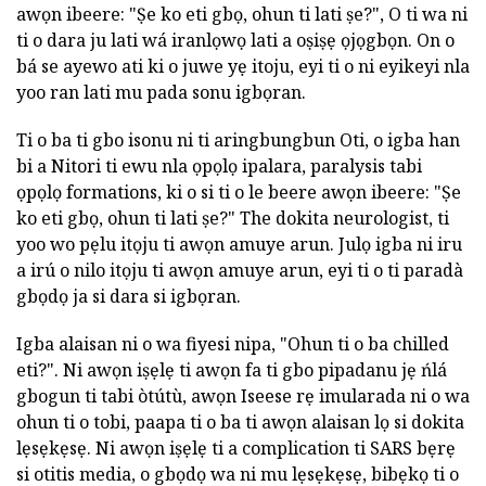
awọn ibeere: "Ṣe ko eti gbọ, ohun ti lati ṣe?", O ti wa ni
ti o dara ju lati wá iranlọwọ lati a oṣiṣẹ ọjọgbọn. On o
bá se ayewo ati ki o juwe yẹ itoju, eyi ti o ni eyikeyi nla
yoo ran lati mu pada sonu igbọran.
Ti o ba ti gbo isonu ni ti aringbungbun Oti, o igba han
bi a Nitori ti ewu nla ọpọlọ ipalara, paralysis tabi
ọpọlọ formations, ki o si ti o le beere awọn ibeere: "Ṣe
ko eti gbọ, ohun ti lati ṣe?" The dokita neurologist, ti
yoo wo pẹlu itọju ti awọn amuye arun. Julọ igba ni iru
a irú o nilo itọju ti awọn amuye arun, eyi ti o ti paradà
gbọdọ ja si dara si igbọran.
Igba alaisan ni o wa fiyesi nipa, "Ohun ti o ba chilled
eti?". Ni awọn iṣẹlẹ ti awọn fa ti gbo pipadanu jẹ ńlá
gbogun ti tabi òtútù, awọn Iseese rẹ imularada ni o wa
ohun ti o tobi, paapa ti o ba ti awọn alaisan lọ si dokita
lẹsẹkẹsẹ. Ni awọn iṣẹlẹ ti a complication ti SARS bẹrẹ
si otitis media, o gbọdọ wa ni mu lẹsẹkẹsẹ, bibẹkọ ti o