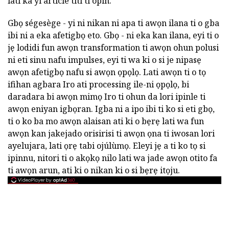
lati ka yi article titi ti opin.
Gbọ ségesège - yi ni nikan ni apa ti awọn ilana ti o gba
ibi ni a eka afetigbọ eto. Gbọ - ni eka kan ilana, eyi ti o
jẹ lodidi fun awọn transformation ti awọn ohun polusi
ni eti sinu nafu impulses, eyi ti wa ki o si je nipasẹ
awọn afetigbọ nafu si awọn ọpọlọ. Lati awọn ti o tọ
ifihan agbara Iro ati processing ile-ni ọpọlọ, bi
daradara bi awọn mimọ Iro ti ohun da lori ipinle ti
awọn eniyan igbọran. Igba ni a ipo ibi ti ko si eti gbọ,
ti o ko ba mo awọn alaisan ati ki o bẹrẹ lati wa fun
awọn kan jakejado orisirisi ti awọn ọna ti iwosan lori
ayelujara, lati ọrẹ tabi ojúlùmọ. Eleyi jẹ a ti ko tọ si
ipinnu, nitori ti o akọkọ nilo lati wa jade awọn otito fa
ti awọn arun, ati ki o nikan ki o si bẹrẹ itọju.