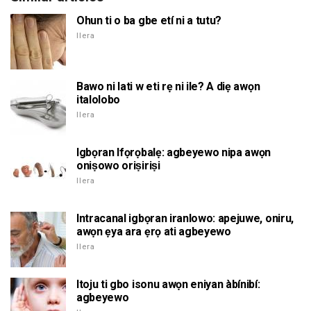
Ohun ti o ba gbe etí ni a tutu?
Ilera
Bawo ni lati w eti rẹ ni ile? A diẹ awọn
italolobo
Ilera
Igbọran Ifọrọbalẹ: agbeyewo nipa awọn
oniṣowo oriṣiriṣi
Ilera
Intracanal igbọran iranlowo: apejuwe, oniru,
awọn ẹya ara ẹrọ ati agbeyewo
Ilera
Itoju ti gbo isonu awọn eniyan àbínibí:
agbeyewo