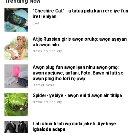
Trending Now
"Cheshire Cat" - a tatuu pẹlu kan rere iye fun
ireti eniyan
Ẹwa
Atijọ Russian girls awọn orukọ: awọn aṣayan
ati awọn nilo
News ati Society
Awọn plug fun awọn iṣan ninu awọn ọmọ:
awọn apejuwe, anfani, Fọto. Bawo ni lati ṣe
awọn plug iho lori rẹ ọwọ
Homeliness
Spider-iyebiye - awọn eni ti awọn air titiipa
News ati Society
Lati ohun ti lati wọ dudu jaketi: Ayebaye
igbalode adape