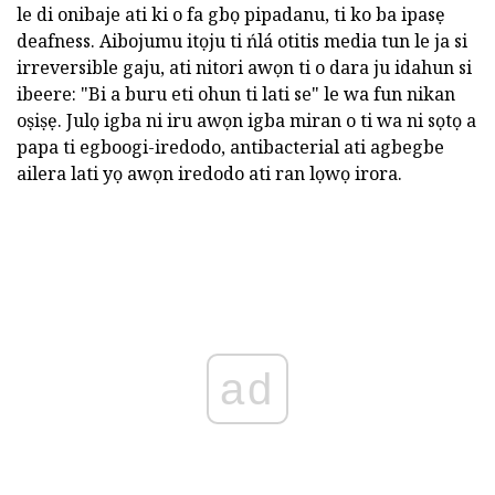
le di onibaje ati ki o fa gbọ pipadanu, ti ko ba ipasẹ
deafness. Aibojumu itọju ti ńlá otitis media tun le ja si
irreversible gaju, ati nitori awọn ti o dara ju idahun si
ibeere: "Bi a buru eti ohun ti lati se" le wa fun nikan
oṣiṣẹ. Julọ igba ni iru awọn igba miran o ti wa ni sọtọ a
papa ti egboogi-iredodo, antibacterial ati agbegbe
ailera lati yọ awọn iredodo ati ran lọwọ irora.
ad