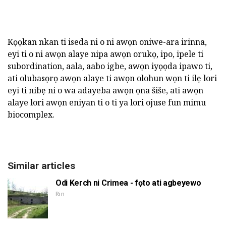
Kọọkan nkan ti iseda ni o ni awọn oniwe-ara irinna,
eyi ti o ni awọn alaye nipa awọn orukọ, ipo, ipele ti
subordination, aala, aabo igbe, awọn iyọọda ipawo ti,
ati olubasọrọ awọn alaye ti awọn olohun wọn ti ilẹ lori
eyi ti nibẹ ni o wa adayeba awọn ọna šiše, ati awọn
alaye lori awọn eniyan ti o ti ya lori ojuse fun mimu
biocomplex.
Similar articles
Odi Kerch ni Crimea - fọto ati agbeyewo
Rin