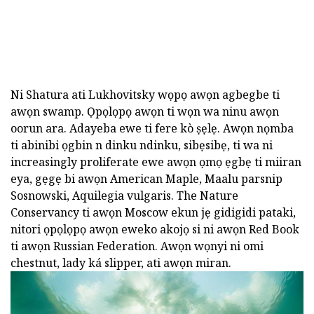
Ni Shatura ati Lukhovitsky wọpọ awọn agbegbe ti
awọn swamp. Ọpọlọpọ awọn ti wọn wa ninu awọn
oorun ara. Adayeba ewe ti fere kò ṣẹlẹ. Awọn nọmba
ti abinibi ọgbin n dinku ndinku, sibẹsibẹ, ti wa ni
increasingly proliferate ewe awọn ọmọ ẹgbẹ ti miiran
eya, gẹgẹ bi awọn American Maple, Maalu parsnip
Sosnowski, Aquilegia vulgaris. The Nature
Conservancy ti awọn Moscow ekun jẹ gidigidi pataki,
nitori ọpọlọpọ awọn eweko akojọ si ni awọn Red Book
ti awọn Russian Federation. Awọn wọnyi ni omi
chestnut, lady ká slipper, ati awọn miran.