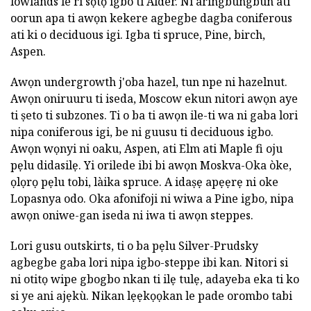
lowlands le ri sọtọ igbo ti Alder. Ni aringbungbun ati
oorun apa ti awọn kekere agbegbe dagba coniferous
ati ki o deciduous igi. Igba ti spruce, Pine, birch,
Aspen.
Awọn undergrowth j'oba hazel, tun npe ni hazelnut.
Awọn oniruuru ti iseda, Moscow ekun nitori awọn aye
ti ṣeto ti subzones. Ti o ba ti awọn ile-ti wa ni gaba lori
nipa coniferous igi, be ni guusu ti deciduous igbo.
Awọn wọnyi ni oaku, Aspen, ati Elm ati Maple fi oju
pẹlu didasilẹ. Yi orilede ibi bi awọn Moskva-Oka òke,
ọlọrọ pẹlu tobi, làika spruce. A idaṣẹ apẹẹrẹ ni oke
Lopasnya odo. Oka afonifoji ni wiwa a Pine igbo, nipa
awọn oniwe-gan iseda ni iwa ti awọn steppes.
Lori gusu outskirts, ti o ba pẹlu Silver-Prudsky
agbegbe gaba lori nipa igbo-steppe ibi kan. Nitori si
ni otitọ wipe gbogbo nkan ti ilẹ tulẹ, adayeba eka ti ko
si ye ani ajẹkù. Nikan lẹẹkọọkan le pade orombo tabi