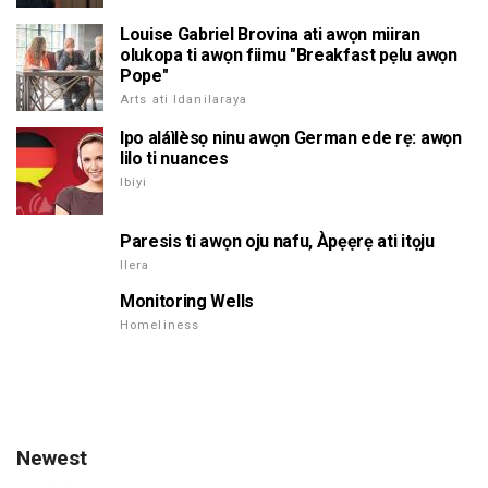
Louise Gabriel Brovina ati awọn miiran
olukopa ti awọn fiimu "Breakfast pẹlu awọn
Pope"
Arts ati Idanilaraya
Ipo aláìlèsọ ninu awọn German ede rẹ: awọn
lilo ti nuances
Ibiyi
Paresis ti awọn oju nafu, Àpẹẹrẹ ati itọju
Ilera
Monitoring Wells
Homeliness
Newest