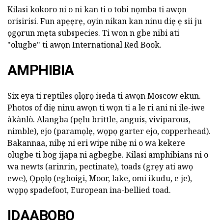
Kilasi kokoro ni o ni kan ti o tobi nọmba ti awọn
orisirisi. Fun apẹẹrẹ, oyin nikan kan ninu diẹ ẹ sii ju
ọgọrun mẹta subspecies. Ti won n gbe nibi ati
"olugbe" ti awọn International Red Book.
AMPHIBIA
Six eya ti reptiles ọlọrọ iseda ti awọn Moscow ekun.
Photos of diẹ ninu awọn ti wọn ti a le ri ani ni ile-iwe
àkànlò. Alangba (pẹlu brittle, anguis, viviparous,
nimble), ejo (paramọlẹ, wọpọ garter ejo, copperhead).
Bakannaa, nibẹ ni eri wipe nibẹ ni o wa kekere
olugbe ti bog ijapa ni agbegbe. Kilasi amphibians ni o
wa newts (arinrin, pectinate), toads (grẹy ati awọ
ewe), Ọpọlọ (egboigi, Moor, lake, omi ikudu, e je),
wọpọ spadefoot, European ina-bellied toad.
IDAABOBO