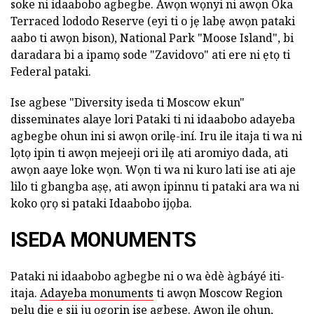
soke ni idaabobo agbegbe. Awọn wọnyi ni awọn Oka
Terraced lododo Reserve (eyi ti o jẹ labẹ awọn pataki
aabo ti awọn bison), National Park "Moose Island", bi
daradara bi a ipamọ sode "Zavidovo" ati ere ni ẹtọ ti
Federal pataki.
Ise agbese "Diversity iseda ti Moscow ekun"
disseminates alaye lori Pataki ti ni idaabobo adayeba
agbegbe ohun ini si awọn orilẹ-iní. Iru ile itaja ti wa ni
lọtọ ipin ti awọn mejeeji ori ilẹ ati aromiyo dada, ati
awọn aaye loke wọn. Wọn ti wa ni kuro lati ise ati aje
lilo ti gbangba aṣẹ, ati awọn ipinnu ti pataki ara wa ni
koko ọrọ si pataki Idaabobo ijọba.
ISEDA MONUMENTS
Pataki ni idaabobo agbegbe ni o wa èdè àgbáyé iti-
itaja.
Adayeba monuments
ti awọn Moscow Region
pẹlu diẹ ẹ sii ju ọgọrin ise agbese. Awọn ile ohun,