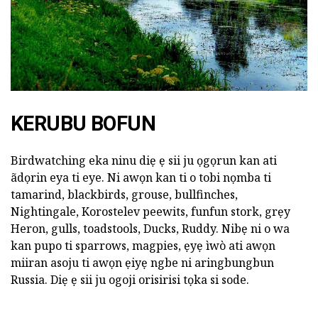
KERUBU BOFUN
Birdwatching eka ninu diẹ ẹ sii ju ọgọrun kan ati
ãdọrin eya ti eye. Ni awọn kan ti o tobi nọmba ti
tamarind, blackbirds, grouse, bullfinches,
Nightingale, Korostelev peewits, funfun stork, grẹy
Heron, gulls, toadstools, Ducks, Ruddy. Nibẹ ni o wa
kan pupo ti sparrows, magpies, ẹyẹ ìwò ati awọn
miiran asoju ti awọn ẹiyẹ ngbe ni aringbungbun
Russia. Diẹ ẹ sii ju ogoji orisirisi tọka si sode.