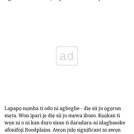
ad
Lapapọ nọmba ti odo ni agbegbe - diẹ sii ju ọgọrun
mẹta. Won ipari jẹ diẹ sii ju mẹwa ibuso. Kọọkan ti
wọn ni o ni kan duro sisan ti daradara-ni idagbasoke
afonifoji floodplains. Awọn julọ significant ni awọn