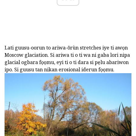
Lati guusu-oorun to ariwa-õrùn stretches iye ti awọn
Moscow glaciation. Si ariwa ti o ti wa ni gaba lori nipa
glacial ogbara fọọmu, eyi ti o ti dara si pẹlu abariwon
ipo. Si guusu tan nikan erosional iderun fọọmu.