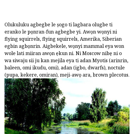
Olukuluku agbegbe le ṣogo ti lagbara olugbe ti
eranko le pọnran-fun agbegbe yi. Awọn wọnyi ni
flying squirrels, flying squirrels, Amerika, Siberian
egbin agbọnrin. Aigbekele, wọnyi mammal eya won
wole lati miiran awọn ẹkun ni. Ni Moscow nibẹ ni o
wa siwaju sii ju kan mejila eya ti adan Myotis (arinrin,
baleen, omi ikudu, omi), adan (igbo, dwarfs), noctule
(pupa, kekere, omiran), meji-awọ ara, brown plecotus.