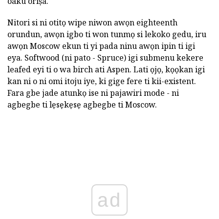
oaku oriṣa.
Nitori si ni otitọ wipe niwon awọn eighteenth
orundun, awọn igbo ti won tunmọ si lekoko gedu, iru
awọn Moscow ekun ti yi pada ninu awọn ipin ti igi
eya. Softwood (ni pato - Spruce) igi submenu kekere
leafed eyi ti o wa birch ati Aspen. Lati ọjọ, kọọkan igi
kan ni o ni omi itoju iye, ki gige fere ti kii-existent.
Fara gbe jade atunkọ ise ni pajawiri mode - ni
agbegbe ti lẹsẹkẹsẹ agbegbe ti Moscow.
ad