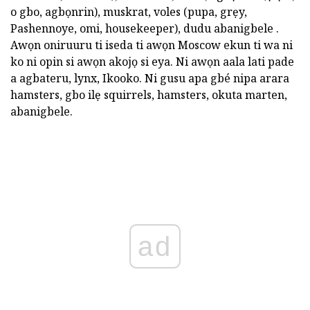
o gbo, agbọnrin), muskrat, voles (pupa, grẹy,
Pashennoye, omi, housekeeper), dudu abanigbele .
Awọn oniruuru ti iseda ti awọn Moscow ekun ti wa ni
ko ni opin si awọn akojọ si eya. Ni awọn aala lati pade
a agbateru, lynx, Ikooko. Ni gusu apa gbé nipa arara
hamsters, gbo ilẹ squirrels, hamsters, okuta marten,
abanigbele.
ad