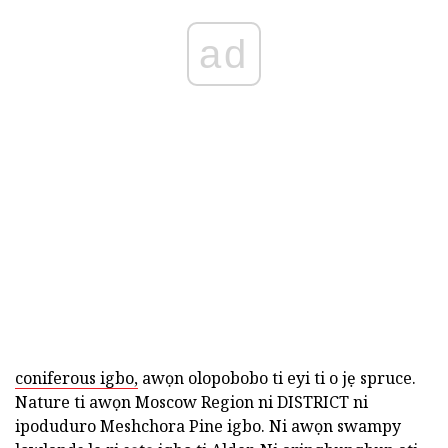
ad
coniferous igbo,
awọn olopobobo ti eyi ti o jẹ spruce.
Nature ti awọn Moscow Region ni DISTRICT ni
ipoduduro Meshchora Pine igbo. Ni awọn swampy