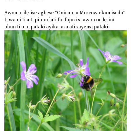
Awọn orilẹ-ise agbese "Oniruuru Moscow ekun iseda"
ti wa ni ti a ti pinnu lati fa ifojusi si awọn orilẹ-iní
ohun ti o ni pataki ayika, asa ati sayensi pataki.