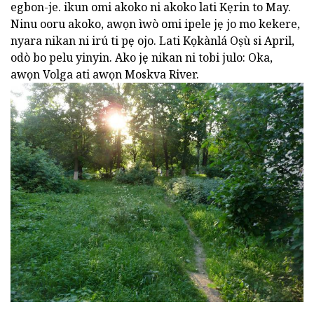
egbon-je. ikun omi akoko ni akoko lati Kẹrin to May.
Ninu ooru akoko, awọn ìwò omi ipele jẹ jo mo kekere,
nyara nikan ni irú ti pẹ ojo. Lati Kọkànlá Oṣù si April,
odò bo pelu yinyin. Ako jẹ nikan ni tobi julo: Oka,
awọn Volga ati awọn Moskva River.