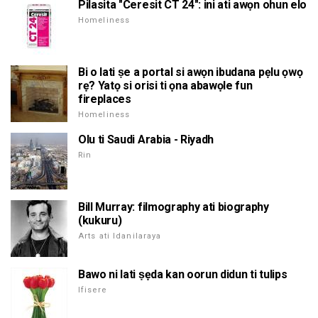
Pilasita "Ceresit CT 24": ini ati awọn ohun elo
Homeliness
Bi o lati ṣe a portal si awọn ibudana pẹlu ọwọ
rẹ? Yatọ si orisi ti ọna abawọle fun
fireplaces
Homeliness
Olu ti Saudi Arabia - Riyadh
Rin
Bill Murray: filmography ati biography
(kukuru)
Arts ati Idanilaraya
Bawo ni lati ṣẹda kan oorun didun ti tulips
Ifisere