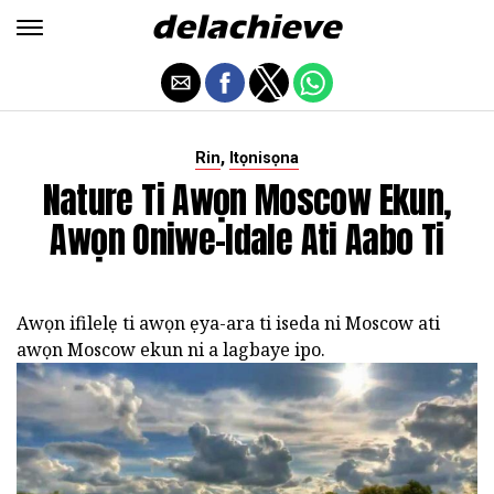
,
Rin
Itọnisọna
Nature Ti Awọn Moscow Ekun,
Awọn Oniwe-Idale Ati Aabo Ti
Awọn ifilelẹ ti awọn ẹya-ara ti iseda ni Moscow ati
awọn Moscow ekun ni a lagbaye ipo.