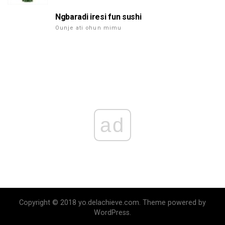
Ngbaradi iresi fun sushi
Ounje ati ohun mimu
ad
Copyright © 2018 yo.delachieve.com. Theme powered by
WordPress.