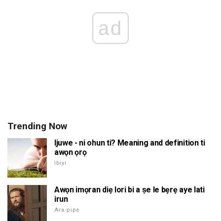
ad
Trending Now
Ijuwe - ni ohun ti? Meaning and definition ti
awọn ọrọ
Ibiyi
Awọn imọran diẹ lori bi a ṣe le bẹrẹ aye lati
irun
Ara-pipe