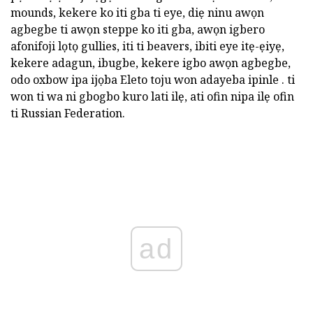
mounds, kekere ko iti gba ti eye, diẹ ninu awọn
agbegbe ti awọn steppe ko iti gba, awọn igbero
afonifoji lọtọ gullies, iti ti beavers, ibiti eye itẹ-ẹiyẹ,
kekere adagun, ibugbe, kekere igbo awọn agbegbe,
odo oxbow ipa ijọba Eleto toju won adayeba ipinle . ti
won ti wa ni gbogbo kuro lati ilẹ, ati ofin nipa ilẹ ofin
ti Russian Federation.
ad