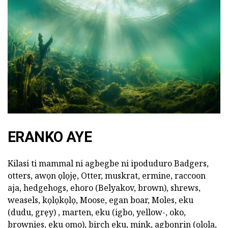
ERANKO AYE
Kilasi ti mammal ni agbegbe ni ipoduduro Badgers,
otters, awọn ọlọjẹ, Otter, muskrat, ermine, raccoon
aja, hedgehogs, ehoro (Belyakov, brown), shrews,
weasels, kọlọkọlọ, Moose, egan boar, Moles, eku
(dudu, grẹy) , marten, eku (igbo, yellow-, oko,
brownies, eku omo), birch eku, mink, agbọnrin (ọlọla,