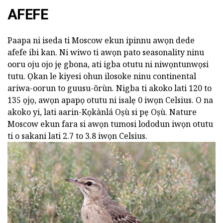
AFEFE
Paapa ni iseda ti Moscow ekun ipinnu awọn dede
afefe ibi kan. Ni wiwo ti awọn pato seasonality ninu
ooru oju ojo jẹ gbona, ati igba otutu ni niwọntunwọsi
tutu. Ọkan le kiyesi ohun ilosoke ninu continental
ariwa-oorun to guusu-õrùn. Nigba ti akoko lati 120 to
135 ọjọ, awọn apapọ otutu ni isalẹ 0 iwọn Celsius. O na
akoko yi, lati aarin-Kọkànlá Oṣù si pẹ Oṣù. Nature
Moscow ekun fara si awọn tumosi lododun iwọn otutu
ti o sakani lati 2.7 to 3.8 iwọn Celsius.