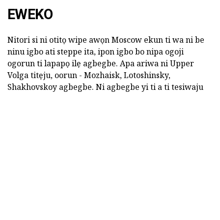
EWEKO
Nitori si ni otitọ wipe awọn Moscow ekun ti wa ni be
ninu igbo ati steppe ita, ipon igbo bo nipa ogoji
ogorun ti lapapọ ilẹ agbegbe. Apa ariwa ni Upper
Volga titẹju, oorun - Mozhaisk, Lotoshinsky,
Shakhovskoy agbegbe. Ni agbegbe yi ti a ti tesiwaju