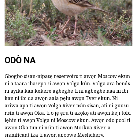
ODÒ NA
Gbogbo sisan-nipasẹ reservoirs ti awọn Moscow ekun
ni a taara ibasepo si awọn Volga kún. Volga ara bends
ni ayika kan kekere agbegbe ti ni agbegbe naa ni ibi
kan ni ibi da awọn aala pẹlu awọn Tver ekun. Ni
ariwa apa ti awọn Volga River nsìn sisan, ati ni guusu -
nsìn ti awọn Oka, ti o jẹ ẹrú ti akọkọ ati awọn keji tobi
lẹhin ti awọn Volga ni Moscow ekun. Awọn odo pool ti
awọn Oka tun ni nsìn ti awọn Moskva River, a
significant ìka ti awọn apoowe Meshchery.