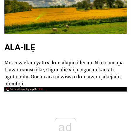
ALA-ILẸ
Moscow ekun yato si kun alapin iderun. Ni oorun apa
ti awọn sonso òke, Gigun diẹ sii ju ọgọrun kan ati
ọgọta mita. Oorun ara ni wiwa o kun awọn jakejado
afonifoji.
ad