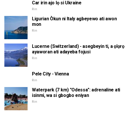
Car irin ajo lọ si Ukraine
Rin
Ligurian Òkun ni Italy agbeyewo ati awon
mon
Rin
Lucerne (Switzerland) - asegbeyin ti, a ọlọrọ
ayaworan ati adayeba fojusi
Rin
Pele City - Vienna
Rin
Waterpark (7 km) "Odessa": adrenaline ati
isinmi, wa si gbogbo eniyan
Rin