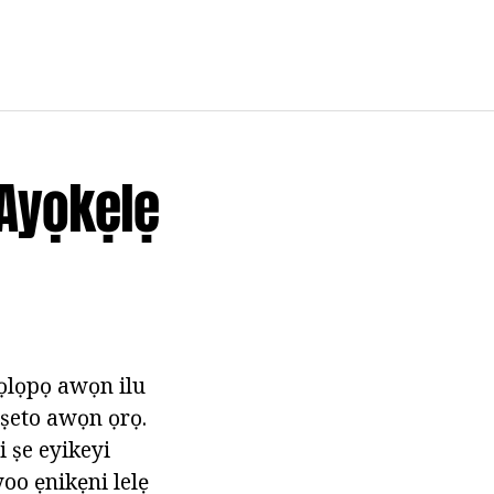
 Ayọkẹlẹ
ọlọpọ awọn ilu
, ṣeto awọn ọrọ.
 ṣe eyikeyi
 yoo ẹnikẹni lelẹ