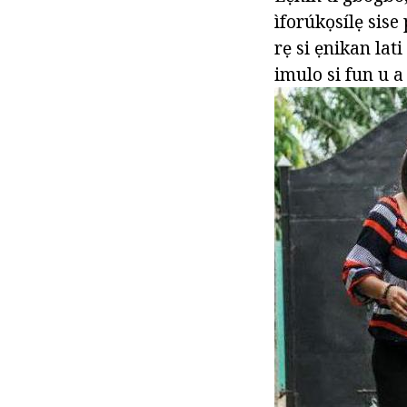
ìforúkọsílẹ sise
rẹ si ẹnikan lati
imulo si fun u a