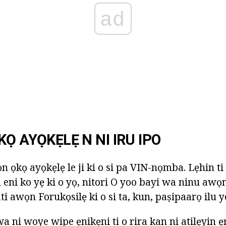
ad
Ọ AYỌKẸLẸ N NI IRU IPO
n ọkọ ayọkẹlẹ le ji ki o si pa VIN-nọmba. Lẹhin ti
 eni ko yẹ ki o yọ, nitori O yoo bayi wa ninu awọ
lati awọn Forukọsilẹ ki o si ta, kun, paṣipaarọ ilu y
 wa ni woye wipe ẹnikẹni ti o rira kan ni atilẹyin 