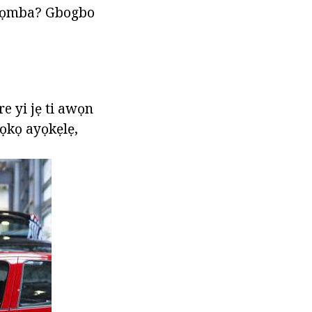
IN-nọmba? Gbogbo
e yi jẹ ti awọn
 ọkọ ayọkẹlẹ,