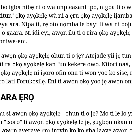
o igba nibẹ ni o wa unpleasant ipo, nigba ti o w
 titun" ọkọ ayọkẹlẹ wà ni a ẹru ọkọ ayọkẹlẹ ijamba
ya ara. Nipa ti, rẹ oto nọmba le bayi ti wa ni bo
ki o gaara. Ni idi eyi, awọn ilu ti o rira ọkọ ayọkẹ
 oniwe-eni.
 awọn ọkọ ayọkẹlẹ ohun ti o jẹ? Atejade yii jẹ tu
ati ra ọkọ ayọkẹlẹ kan fun kekere owo. Nítorí náà,
 ọkọ ayọkẹlẹ ni iṣoro ofin ona ti won yoo ko sise,
o lati Forukọsilẹ. Eni ti awọn ọkọ yoo jẹ awọn oni
 ARA ẸRỌ
 si awọn ọkọ ayọkẹlẹ - ohun ti o jẹ? Mo ti le lo y
n "isoro" ti awọn ọkọ ayọkẹlẹ le jẹ, ṣugbọn nkan 
, awọn ayeraye ẹrọ iroyin ko ko gba laaye awọn o