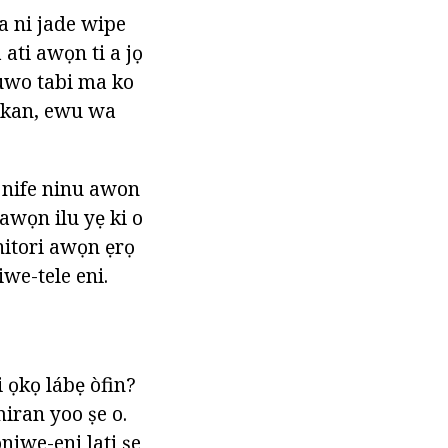
a ni jade wipe
 ati awọn ti a jọ
juwo tabi ma ko
lẹ kan, ewu wa
n nife ninu awon
 awọn ilu yẹ ki o
 nitori awọn ẹrọ
we-tele eni.
i ọkọ lábẹ òfin?
miran yoo ṣe o.
niwe-eni lati ṣe