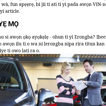
o wà, fun apẹẹrẹ, bi jii ti ati ti yi pada awọn V
yi article.
 YẸ MỌ
u si awọn ọkọ ayọkẹlẹ - ohun ti yi Erongba? Ibeer
 awọn ilu ti o wa ni lerongba nipa rira titun kan
ye ti owo lati ra o.