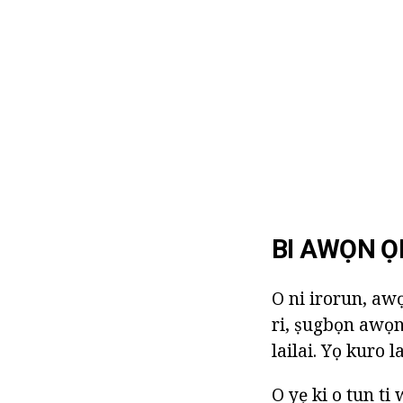
BI AWỌN ỌK
O ni irorun, awọ
ri, ṣugbọn awọn
lailai. Yọ kuro 
O yẹ ki o tun ti