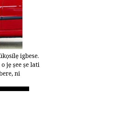
úkọsílẹ igbese.
 jẹ ṣee ṣe lati
bere, ni