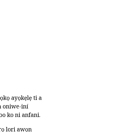
 ọkọ ayọkẹlẹ ti a
n oniwe-iní
oo ko ni anfani.
ẹrọ lori awọn