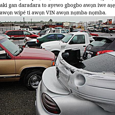
ataki gan daradara to ayewo gbogbo awọn iwe aṣẹ f
o awọn wípé ti awọn VIN awọn nọmba-nọmba.