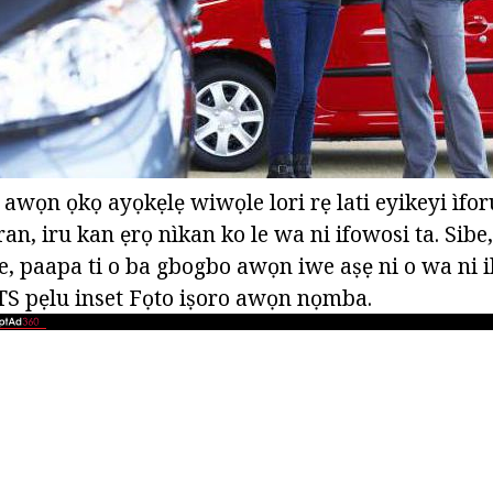
 awọn ọkọ ayọkẹlẹ wiwọle lori rẹ lati eyikeyi ìfor
n, iru kan ẹrọ nìkan ko le wa ni ifowosi ta. Sibe, o
e, paapa ti o ba gbogbo awọn iwe aṣẹ ni o wa ni i
PTS pẹlu inset Fọto iṣoro awọn nọmba.