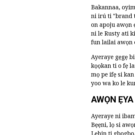
Bakannaa, oyimb
ni irú ti "brand
on apoju awọn ẹ
ni le Rusty ati 
fun lailai awọn
Ayeraye gẹgẹ bi
kọọkan ti o fẹ l
mọ pe ifẹ si kan
yoo wa ko le kur
AWỌN ẸYA
Ayeraye ni ibamu
Bẹẹni, lọ si awọ
Lẹhin ti gbogbo