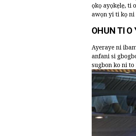
ọkọ ayọkẹlẹ, ti 
awọn yi ti kọ ni 
OHUN TI O
Ayeraye ni ibam
anfani si gbogbo
sugbon ko ni to i