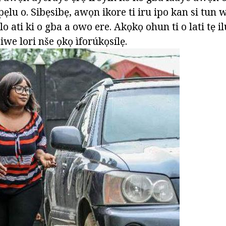
 pẹlu o. Sibẹsibẹ, awọn ikore ti iru ipo kan si tun 
 lo ati ki o gba a owo ere. Akọkọ ohun ti o lati tẹ 
 iwe lori nše ọkọ ìforúkọsílẹ.