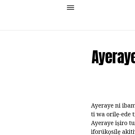
Ayeraye
Ayeraye ni ibam
ti wa orilẹ-ede 
Ayeraye iṣiro t
ìforúkọsílẹ akiti