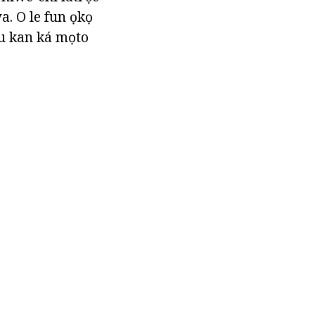
wa. O le fun ọkọ
ilu kan ká mọto