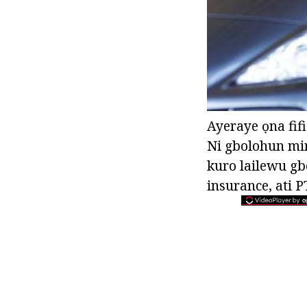
Ayeraye ọna fifi
Ni gbolohun mira
kuro lailewu gb
insurance, ati 