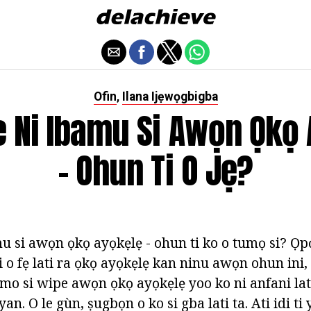
Ofin
Ilana Ijẹwọgbigba
,
 Ni Ibamu Si Awọn Ọkọ
- Ohun Ti O Jẹ?
u si awọn ọkọ ayọkẹlẹ - ohun ti ko o tumọ si? Ọp
ti o fẹ lati ra ọkọ ayọkẹlẹ kan ninu awọn ohun ini
umo si wipe awọn ọkọ ayọkẹlẹ yoo ko ni anfani lati
yan. O le gùn, ṣugbọn o ko si gba lati ta. Ati idi ti