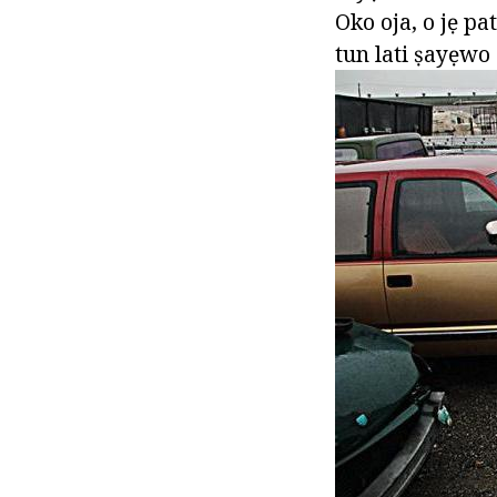
Oko oja, o jẹ p
tun lati ṣayẹw