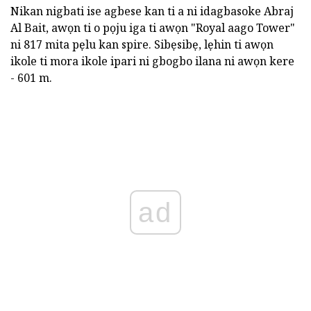
Nikan nigbati ise agbese kan ti a ni idagbasoke Abraj
Al Bait, awọn ti o pọju iga ti awọn "Royal aago Tower"
ni 817 mita pẹlu kan spire. Sibẹsibẹ, lẹhin ti awọn
ikole ti mora ikole ipari ni gbogbo ilana ni awọn kere
- 601 m.
ad