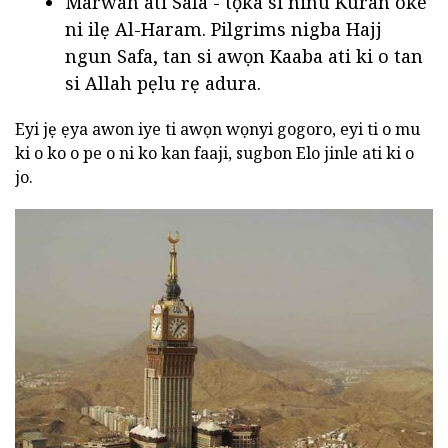
Marwah ati Safa - tọka si ninu Kuran òke
ni ilẹ Al-Haram. Pilgrims nigba Hajj
ngun Safa, tan si awọn Kaaba ati ki o tan
si Allah pẹlu rẹ adura.
Eyi jẹ ẹya awon iye ti awọn wọnyi gogoro, eyi ti o mu
ki o ko o pe o ni ko kan faaji, sugbon Elo jinle ati ki o
jo.