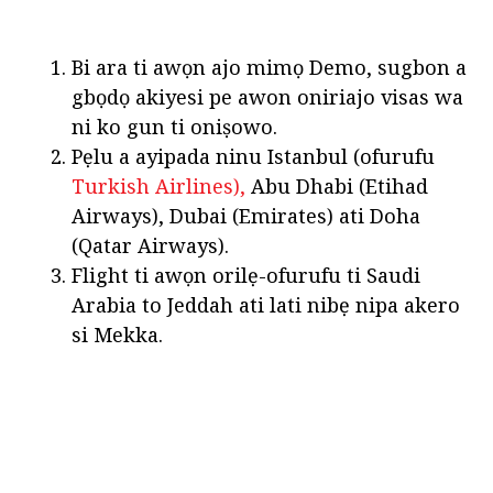
Bi ara ti awọn ajo mimọ Demo, sugbon a
gbọdọ akiyesi pe awon oniriajo visas wa
ni ko gun ti oniṣowo.
Pẹlu a ayipada ninu Istanbul (ofurufu
Turkish Airlines),
Abu Dhabi (Etihad
Airways), Dubai (Emirates) ati Doha
(Qatar Airways).
Flight ti awọn orilẹ-ofurufu ti Saudi
Arabia to Jeddah ati lati nibẹ nipa akero
si Mekka.