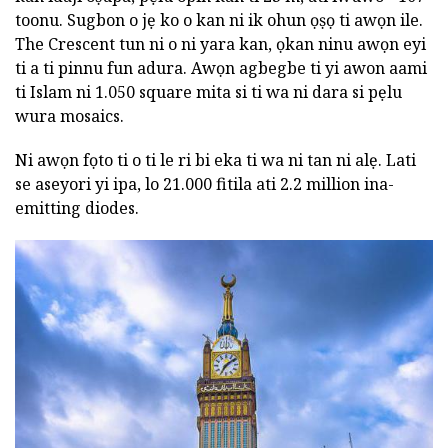
toonu. Sugbon o jẹ ko o kan ni ik ohun ọṣọ ti awọn ile.
The Crescent tun ni o ni yara kan, ọkan ninu awọn eyi
ti a ti pinnu fun adura. Awọn agbegbe ti yi awon aami
ti Islam ni 1.050 square mita si ti wa ni dara si pẹlu
wura mosaics.
Ni awọn fọto ti o ti le ri bi eka ti wa ni tan ni alẹ. Lati
se aseyori yi ipa, lo 21.000 fitila ati 2.2 million ina-
emitting diodes.