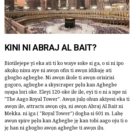
KINI NI ABRAJ AL BAIT?
Biotilejepe yi eka ati ti ko waye soke si ga, o si ni ipo
akọkọ ninu aye ni awọn ofin ti awọn idibajẹ ati
gbogbo agbegbe. Ni awọn ikole ti awọn orisirisi
gogoro, agbegbe a skyscraper pẹlu kan Agbegbe
oṣupa lori oke. Eleyi 120-oke ile ile, eyi ti o ni a npe ni
"The Aago Royal Tower". Awọn julọ ohun akiyesi eka ti
awọn ile, attracts awọn oju, ni awọn Abraj Al Bait ni
Mekka. ni iga ( "Royal Tower") dogba si 601 m. Labẹ
awọn spire pẹlu kan Agbegbe jẹ kan tobi aago oju ti o
jẹ han ni gbogbo awọn agbegbe ti awọn ilu.