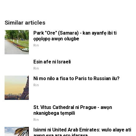
Similar articles
Park "Ore" (Samara) - kan ayanfẹ ibi ti
ọpọlọpọ awọn olugbe
Rin
Esin afe ni Israeli
Rin
Ni mo nilo a fisa to Paris to Russian ilu?
Rin
St. Vitus Cathedral ni Prague - awọn
nkanigbega tẹmpili
Rin
Isinmi ni United Arab Emirates: wulo alaye ati
awọn ẹya ara ẹrọ idaraya