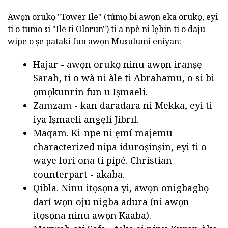
Awọn orukọ "Tower Ile" (túmọ bi awọn eka orukọ, eyi
ti o tumo si "Ile ti Olorun") ti a npè ni lẹhin ti o daju
wipe o ṣe pataki fun awọn Musulumi eniyan:
Hajar - awọn orukọ ninu awọn iranṣẹ
Sarah, ti o wà ni àle ti Abrahamu, o si bi
ọmọkunrin fun u Iṣmaeli.
Zamzam - kan daradara ni Mekka, eyi ti
iya Iṣmaeli angẹli Jibrīl.
Maqam. Ki-npe ni ẹmí majemu
characterized nipa iduroṣinṣin, eyi ti o
waye lori ona ti pipé. Christian
counterpart - akaba.
Qibla. Ninu itọsọna yi, awọn onigbagbọ
darí wọn oju nigba adura (ni awọn
itọsọna ninu awọn Kaaba).