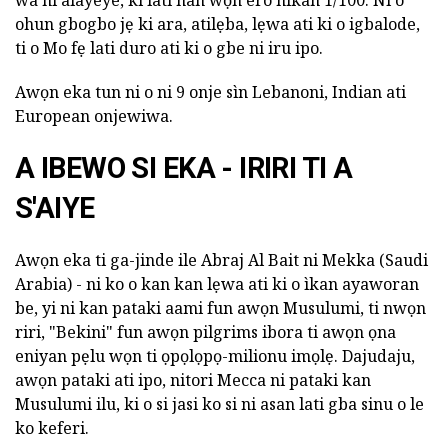
ohun gbogbo jẹ ki ara, atilẹba, lẹwa ati ki o igbalode,
ti o Mo fẹ lati duro ati ki o gbe ni iru ipo.
Awọn eka tun ni o ni 9 onje sìn Lebanoni, Indian ati
European onjewiwa.
A IBEWO SI EKA - IRIRI TI A
S'AIYE
Awọn eka ti ga-jinde ile Abraj Al Bait ni Mekka (Saudi
Arabia) - ni ko o kan kan lẹwa ati ki o ìkan ayaworan
be, yi ni kan pataki aami fun awọn Musulumi, ti nwọn
riri, "Bekini" fun awọn pilgrims ibora ti awọn ọna
eniyan pẹlu wọn ti ọpọlọpọ-milionu imọlẹ. Dajudaju,
awọn pataki ati ipo, nitori Mecca ni pataki kan
Musulumi ilu, ki o si jasi ko si ni asan lati gba sinu o le
ko keferi.