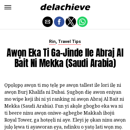
,
Rin
Travel Tips
Awọn Eka Ti Ga-Jinde Ile Abraj Al
Bait Ni Mekka (Saudi Arabia)
Ọpọlọpọ awọn ti mọ tẹlẹ pe awọn tallest ile lori ilẹ ni
awọn Burj Khalifa ni Dubai. Ṣugbọn diẹ awon eniyan
mo wipe keji ibi ni yi ranking ni awọn Abraj Al Bait ni
Mekka (Saudi Arabia). Fun yi akọle gbogbo eka wa ni
ti beere ninu awọn oniwe-agbegbe Makkah ìbojú
Royal Tower, ga hotẹẹli ni aye. Eleyi jẹ ọkan ninu awọn
julọ lẹwa ti ayaworan ẹya, ndinku o yatọ lati wọn mọ.