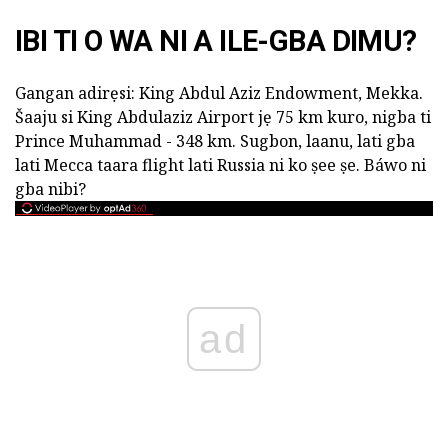
IBI TI O WA NI A ILE-GBA DIMU?
Gangan adirẹsi: King Abdul Aziz Endowment, Mekka.
Šaaju si King Abdulaziz Airport jẹ 75 km kuro, nigba ti
Prince Muhammad - 348 km. Sugbon, laanu, lati gba
lati Mecca taara flight lati Russia ni ko ṣee ṣe. Báwo ni
gba nibi?
ad