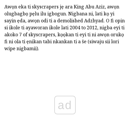
Awọn eka ti skyscrapers jẹ ara King Abu Aziz, awọn
olugbagbọ pẹlu ilu igbogun. Nigbana ni, lati kọ yi
sayin ẹda, awọn odi ti a demolished Adzhyad. O fi opin
si ikole ti ayaworan ikole lati 2004 to 2012, nigba eyi ti
akoko 7 of skyscrapers, kọọkan ti eyi ti ni awọn orukọ
fi ni ola ti ẹnikan tabi nkankan ti a še (siwaju sii lori
wipe nigbamii).
ad