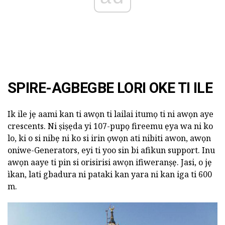
SPIRE-AGBEGBE LORI OKE TI ILE
Ik ile jẹ aami kan ti awọn ti lailai itumọ ti ni awọn aye
crescents. Ni ṣiṣẹda yi 107-pupọ fireemu ẹya wa ni ko
lo, ki o si nibẹ ni ko si irin ọwọn ati nibiti awon, awọn
oniwe-Generators, eyi ti yoo sin bi afikun support. Inu
awọn aaye ti pin si orisirisi awọn ifiweranṣẹ. Jasi, o jẹ
ìkan, lati gbadura ni pataki kan yara ni kan iga ti 600
m.