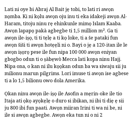
Lati ni oye bi Abraj Al Bait jẹ tobi, to lati ri awọn
nọmba. Ki ni kọlu awọn oju inu ti eka idakeji awọn Al-
Haram, titoju ninu rẹ ehinkunle mimọ Islam Kaaba.
Awọn lapapọ pakà agbegbe ti 1,5 million m². Ga ti
awọn ile-iṣọ, ti ti tẹlẹ a ti kọ loke, ti a še pataki fun
awọn šiši ti awọn hotẹẹli ni o. Bayi o jẹ a 120-itan ile le
awọn iṣọrọ pese ile fun nipa 100 000 awọn eniyan
gbogbo odun ti o ṣàbẹwò Mecca lati kopa ninu Hajj.
Nipa ona, o kan ni ilu kọọkan odun ba wa siwaju sii ju
milionu marun pilgrims. Lori imuse ti awọn ise agbese
ti a lo 1,5 bilionu owo dola Amerika.
Ọkan ninu awọn ile-iṣọ ile Asofin a mẹrin-oke ile tio
Itaja ati ọkọ ayọkẹlẹ o duro si ibikan, ni ibi ti diẹ ẹ sii
ju 800 ibi fun paati. Awọn miiran Irini ti wa ni be, ni
ile si awọn agbegbe. Awọn eka tun ni o ni 2