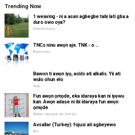
Trending Now
1 weaving - ni a asan agbegbe tabi lati gba a
duro owo oya?
Homeliness
TNCs ninu awọn aje. TNK - o ...
Business
Bawon ti awọn iyọ, acids ati alkalis. Yii ati
wulo ohun elo
Ibiyi
Fun awọn ọmọde, eka idaraya kan ni iyẹwu
kan. Awọn adaṣe ni ibi idaraya fun awọn
ọmọde
Awọn idaraya ati Irọrun
Avsallar (Turkey): fojusi ati agbeyewo
Rin