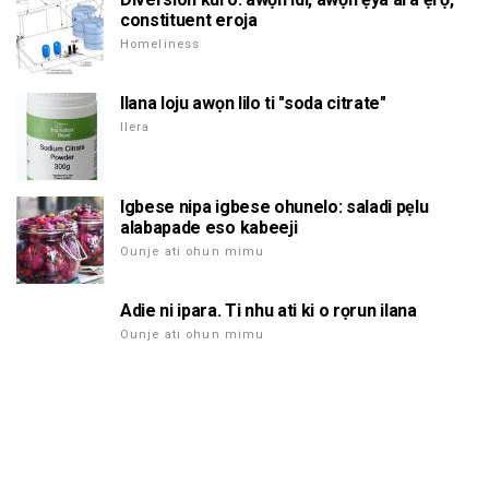
constituent eroja
Homeliness
Ilana loju awọn lilo ti "soda citrate"
Ilera
Igbese nipa igbese ohunelo: saladi pẹlu
alabapade eso kabeeji
Ounje ati ohun mimu
Adie ni ipara. Ti nhu ati ki o rọrun ilana
Ounje ati ohun mimu