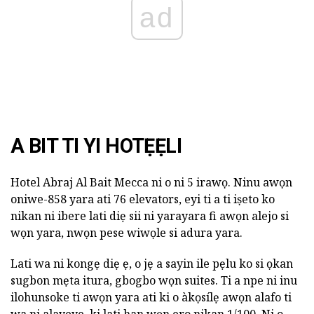
ad
A BIT TI YI HOTẸẸLI
Hotel Abraj Al Bait Mecca ni o ni 5 irawọ. Ninu awọn
oniwe-858 yara ati 76 elevators, eyi ti a ti iṣeto ko
nikan ni ibere lati diẹ sii ni yarayara fi awọn alejo si
wọn yara, nwọn pese wiwọle si adura yara.
Lati wa ni kongẹ diẹ ẹ, o jẹ a sayin ile pẹlu ko si ọkan
sugbon mẹta itura, gbogbo wọn suites. Ti a npe ni inu
ilohunsoke ti awọn yara ati ki o àkọsílẹ awọn alafo ti
wa ni alayeye, ki lati han wọn ero nikan 1/100. Ni o