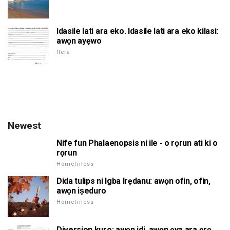
Idasile lati ara eko. Idasile lati ara eko kilasi:
awọn ayẹwo
Ilera
Newest
Nife fun Phalaenopsis ni ile - o rọrun ati ki o
rọrun
Homeliness
Dida tulips ni Igba Irẹdanu: awọn ofin, ofin,
awọn iṣeduro
Homeliness
Diversion kuro: awọn idi, awọn ẹya ara ẹrọ,