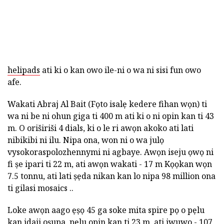
helipads
ati ki o kan owo ile-ni o wa ni sisi fun owo
afe.
Wakati Abraj Al Bait (Fọto isalẹ kedere fihan wọn) ti
wa ni be ni ohun giga ti 400 m ati ki o ni opin kan ti 43
m. O oriširiši 4 dials, ki o le ri awọn akoko ati lati
nibikibi ni ilu. Nipa ona, won ni o wa julọ
vysokoraspolozhennymi ni agbaye. Awọn iseju ọwọ ni
fi ṣe ipari ti 22 m, ati awọn wakati - 17 m Kọọkan wọn
7.5 tonnu, ati lati ṣẹda nikan kan lo nipa 98 million ona
ti gilasi mosaics ..
Loke awọn aago ẹṣọ 45 ga soke mita spire pọ o pẹlu
kan idaji oṣupa, pẹlu opin kan ti 23 m, ati iwuwo - 107