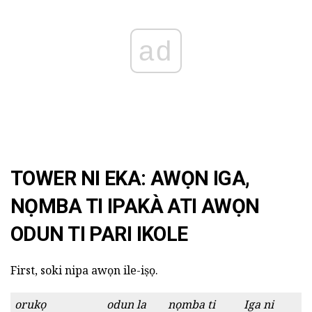
ad
TOWER NI EKA: AWỌN IGA,
NỌMBA TI IPAKÀ ATI AWỌN
ODUN TI PARI IKOLE
First, soki nipa awọn ile-iṣọ.
orukọ
odun la
nọmba ti
Iga ni