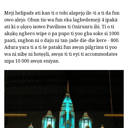
Meji helipads ati kan ti o tobi alapejọ ile-ti a ti da fun
owo alejo. Ohun tio wa fun eka lagbedemeji 4 ipakà
ati ki o ọlọrọ isowo Pavilions ti Oniruuru ibi. Ti o ti
akọkọ ngbero wipe o pa pupo ti yoo gba soke si 1000
paati, sugbon ni o daju ni tan-jade die-die kere - 800.
Adura yara ti a ti še pataki fun awọn pilgrims ti yoo
wa ni nibẹ ni hotẹẹli, awọn ti ti eyi ti accommodates
nipa 10 000 awọn eniyan.