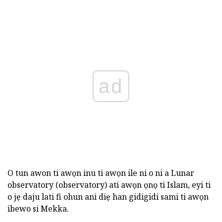
ad
O tun awon ti awọn inu ti awọn ile ni o ni a Lunar
observatory (observatory) ati awọn ọnọ ti Islam, eyi ti
o jẹ daju lati fi ohun ani diẹ han gidigidi sami ti awọn
ibewo si Mekka.