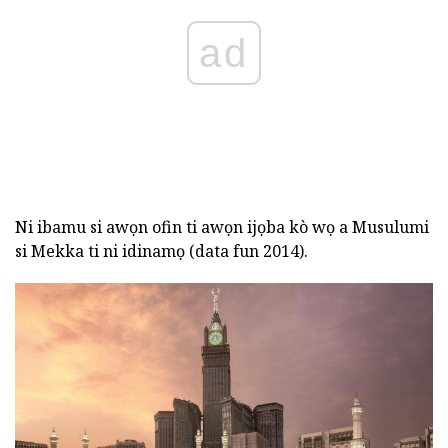
ad
Ni ibamu si awọn ofin ti awọn ijọba kò wọ a Musulumi
si Mekka ti ni idinamọ (data fun 2014).