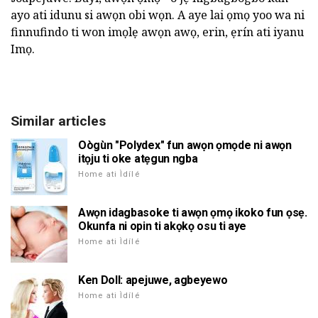
ayo ati idunu si awọn obi wọn. A aye lai ọmọ yoo wa ni
finnufindo ti won imọlẹ awọn awọ, erin, ẹrín ati iyanu
Imọ.
Similar articles
Oògùn "Polydex" fun awọn ọmọde ni awọn
itọju ti oke atẹgun ngba
Home ati Ìdílé
Awọn idagbasoke ti awọn ọmọ ikoko fun ọsẹ.
Okunfa ni opin ti akọkọ osu ti aye
Home ati Ìdílé
Ken Doll: apejuwe, agbeyewo
Home ati Ìdílé