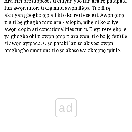
Ara-riri presupposes ti eniyan yoo fun ara rẹ patapata
fun awọn nitori ti diẹ ninu awọn ìlépa. Ti o fi rẹ
akitiyan gbogbo ọjọ ati ki o ko reti ese esi. Awọn ọmọ
ti a ti bẹ gbagbo ninu ara - ailopin, nibẹ ni ko si iye
awọn dopin ati conditionalities fun u. Eleyi rere ẹkọ le
ya gbogbo obi ti awọn ọmọ ti ara wọn, ti o ba jẹ fetísílẹ
si awọn ayipada. O ṣe pataki lati se akiyesi awọn
onigbagbo emotions ti o ṣe akoso wa akojọpọ ipinle.
ad