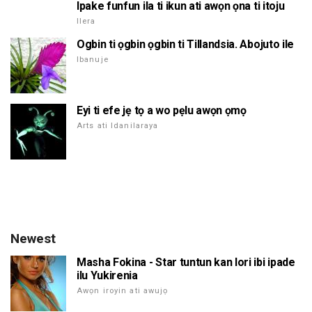
Ipake funfun ila ti ikun ati awọn ọna ti itoju
Ilera
Ogbin ti ọgbin ọgbin ti Tillandsia. Abojuto ile
Ibanuje
Eyi ti efe jẹ tọ a wo pẹlu awọn ọmọ
Arts ati Idanilaraya
Newest
Masha Fokina - Star tuntun kan lori ibi ipade
ilu Yukirenia
Awọn iroyin ati awujọ