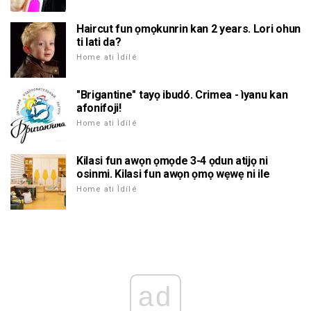
Haircut fun ọmọkunrin kan 2 years. Lori ohun
ti lati da?
Home ati Ìdílé
"Brigantine" tayọ ibudó. Crimea - ìyanu kan
afonifoji!
Home ati Ìdílé
Kilasi fun awọn ọmọde 3-4 ọdun atijọ ni
osinmi. Kilasi fun awọn ọmọ wẹwẹ ni ile
Home ati Ìdílé
ad