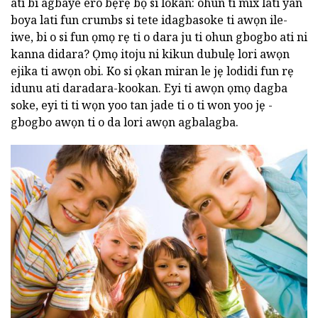
ati bi agbaye ero bẹrẹ bọ si lokan: ohun ti mix lati yan
boya lati fun crumbs si tete idagbasoke ti awọn ile-
iwe, bi o si fun ọmọ rẹ ti o dara ju ti ohun gbogbo ati ni
kanna didara? Ọmọ itoju ni kikun dubulẹ lori awọn
ejika ti awọn obi. Ko si ọkan miran le jẹ lodidi fun rẹ
idunu ati daradara-kookan. Eyi ti awọn ọmọ dagba
soke, eyi ti ti wọn yoo tan jade ti o ti won yoo jẹ -
gbogbo awọn ti o da lori awọn agbalagba.