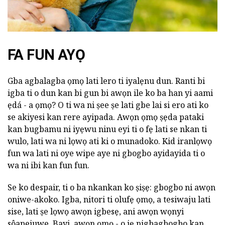
FA FUN AYỌ
Gba agbalagba ọmọ lati lero ti iyalẹnu dun. Ranti bi
igba ti o dun kan bi gun bi awọn ile ko ba han yi aami
ẹdá - a ọmọ? O ti wa ni ṣee ṣe lati gbe lai si ero ati ko
se akiyesi kan rere ayipada. Awọn ọmọ ṣẹda pataki
kan bugbamu ni iyẹwu ninu eyi ti o fẹ lati se nkan ti
wulo, lati wa ni lọwọ ati ki o munadoko. Kid iranlọwọ
fun wa lati ni oye wipe aye ni gbogbo ayidayida ti o
wa ni ibi kan fun fun.
Se ko despair, ti o ba nkankan ko ṣiṣẹ: gbogbo ni awọn
oniwe-akoko. Igba, nitori ti olufẹ ọmọ, a tesiwaju lati
sise, lati ṣe lọwọ awọn igbesẹ, ani awọn wọnyi
sôapejuwe. Bayi, awọn ọmọ - o jẹ nigbagbogbo kan