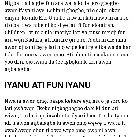
Nigba ti a ba gbe fun ara wa, a ko le lero gbogbo
awọn ifaya ti aye. Lẹhin ti gbogbo, ni o daju, ọkan
eniyan ko nilo Elo. O ni ko si iwuri lati nawo ni ara rẹ,
ti o ba ti wa nibẹ ni ko si ye lati fi fun elomiran.
Children - yi ni a nla imoriya lati ya ojuse mejeji fun
ara wọn Kadara, ati fun ire ọmọ rẹ. A obi ni diẹ ninu
awọn ojuami bẹrẹ lati mọ wipe lori rẹ ejika wa da kan
tobi ifaramo si awọn ọmọ. Ati ohun ti Iru ọkunrin oun
yoo di ni ojo iwaju da šee igbọkanle lori awọn
agbalagba.
IYANU ATI FUN IYANU
Nwa ni awọn ọmọ, paapa kekere eyi, ma o jẹ soro ko
lati ẹwà wọn. Ikoko nigbagbogbo dabi ki dun ati
wiwu, ti o lori oju involuntarily ari han. Ti o ba Iyanu
idi ti awọn agbalagba ki awọn ọmọ wẹwẹ ti wa ni fi
ọwọ? Awọn ohun ti o wa wipe ọmọ-ọwọ ni o wa