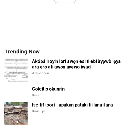
Trending Now
Àkóbá Iroyin lori awọn esi ti ebi àyẹwò: ẹya
ara ẹrọ ati awọn ayẹwo iwadi
Ara-ogbin
Coleitis ọkunrin
Ilera
Ise fifi sori - apakan pataki ti ilana ilana
Ibanuje