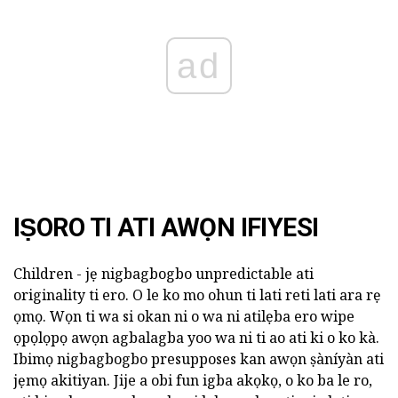
ad
IṢORO TI ATI AWỌN IFIYESI
Children - jẹ nigbagbogbo unpredictable ati
originality ti ero. O le ko mo ohun ti lati reti lati ara rẹ
ọmọ. Wọn ti wa si okan ni o wa ni atilẹba ero wipe
ọpọlọpọ awọn agbalagba yoo wa ni ti ao ati ki o ko kà.
Ibimọ nigbagbogbo presupposes kan awọn ṣàníyàn ati
jẹmọ akitiyan. Jije a obi fun igba akọkọ, o ko ba le ro,