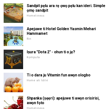
Sandpit pẹlu ara rẹ ọwọ pẹlu kan ideri. Simple
ọmọ sandpit
Homeliness
Apejuwe ti Hotel Golden Yasmin Mehari
Hammamet
Rin
Iṣura "Dota 2" - ohun ti o jẹ?
Kọmputa
Ti o dara ju Vitamin fun awọn ologbo
Home ati Ìdílé
Shpanka (ṣẹẹri): apejuwe ti awọn orisirisi,
awọn fọto
Homeliness