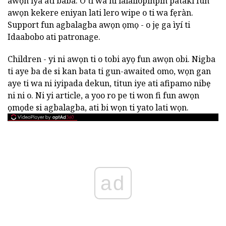
awọn iya ati baba. O ti wa ni lalailopinpin pataki fun
awọn kekere eniyan lati lero wipe o ti wa fẹràn.
Support fun agbalagba awọn ọmọ - o jẹ ga ìyí ti
Idaabobo ati patronage.
Children - yi ni awọn ti o tobi ayọ fun awọn obi. Nigba
ti aye ba de si kan bata ti gun-awaited omo, wọn gan
aye ti wa ni iyipada dekun, titun iye ati afipamo nibẹ
ni ni o. Ni yi article, a yoo ro pe ti won fi fun awọn
ọmọde si agbalagba, ati bi wọn ti yato lati wọn.
ad