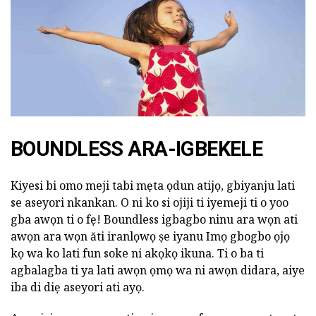
BOUNDLESS ARA-IGBEKELE
Kiyesi bi omo meji tabi mẹta ọdun atijọ, gbiyanju lati
se aseyori nkankan. O ni ko si ojiji ti iyemeji ti o yoo
gba awọn ti o fẹ! Boundless igbagbo ninu ara wọn ati
awọn ara wọn ăti iranlọwọ ṣe iyanu Imọ gbogbo ọjọ
kọ wa ko lati fun soke ni akọkọ ikuna. Ti o ba ti
agbalagba ti ya lati awọn ọmọ wa ni awọn didara, aiye
iba di diẹ aseyori ati ayọ.