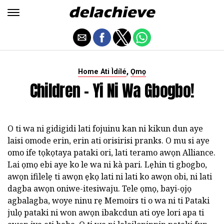
,
Home Ati Ìdílé
Ọmọ
Children - Yi Ni Wa Gbogbo!
O ti wa ni gidigidi lati fojuinu kan ni kikun dun aye
laisi omode erin, erin ati orisirisi pranks. O mu si aye
omo ife tọkọtaya pataki ori, lati teramo awọn Alliance.
Lai ọmọ ebi aye ko le wa ni kà pari. Lẹhin ti gbogbo,
awọn ifilelẹ ti awọn ẹkọ lati ni lati ko awọn obi, ni lati
dagba awọn oniwe-itesiwaju. Tele ọmọ, bayi-ọjọ
agbalagba, woye ninu rẹ Memoirs ti o wa ni ti Pataki
julọ pataki ni won awọn ibakcdun ati oye lori apa ti