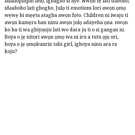
lalailopinpin ìmọ, igbagbo si aye. Nwọn fẹ lati dabobo,
idaabobo lati gbogbo. Julọ ti emotions lori awọn ọmọ
wẹwẹ bi mẹẹta atagba awọn fọto. Children ni iwaju ti
awọn kamẹra han ninu awọn julọ adayeba ọna: nwọn
ko ba ti wa gbiyanju lati wo dara ju ti o si gangan ni.
Boya o jẹ nitori awọn ọmọ wa ni iru a tutu ọjọ ori,
boya o jẹ ọmọkunrin tabi girl, igboya ninu ara rẹ
koju?