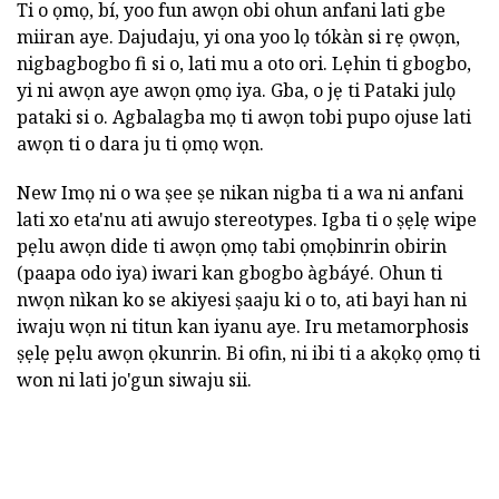
Ti o ọmọ, bí, yoo fun awọn obi ohun anfani lati gbe
miiran aye. Dajudaju, yi ona yoo lọ tókàn si rẹ ọwọn,
nigbagbogbo fi si o, lati mu a oto ori. Lẹhin ti gbogbo,
yi ni awọn aye awọn ọmọ iya. Gba, o jẹ ti Pataki julọ
pataki si o. Agbalagba mọ ti awọn tobi pupo ojuse lati
awọn ti o dara ju ti ọmọ wọn.
New Imọ ni o wa ṣee ṣe nikan nigba ti a wa ni anfani
lati xo eta'nu ati awujo stereotypes. Igba ti o ṣẹlẹ wipe
pẹlu awọn dide ti awọn ọmọ tabi ọmọbinrin obirin
(paapa odo iya) iwari kan gbogbo àgbáyé. Ohun ti
nwọn nìkan ko se akiyesi ṣaaju ki o to, ati bayi han ni
iwaju wọn ni titun kan iyanu aye. Iru metamorphosis
ṣẹlẹ pẹlu awọn ọkunrin. Bi ofin, ni ibi ti a akọkọ ọmọ ti
won ni lati jo'gun siwaju sii.