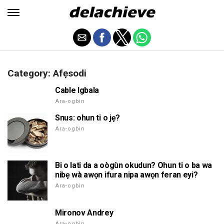
Category: Afẹsodi
Cable Igbala
Ara-ogbin
Snus: ohun ti o jẹ?
Ara-ogbin
Bi o lati da a oògùn okudun? Ohun ti o ba wa
nibẹ wà awọn ifura nipa awọn feran eyi?
Ara-ogbin
Mironov Andrey
Ara-ogbin