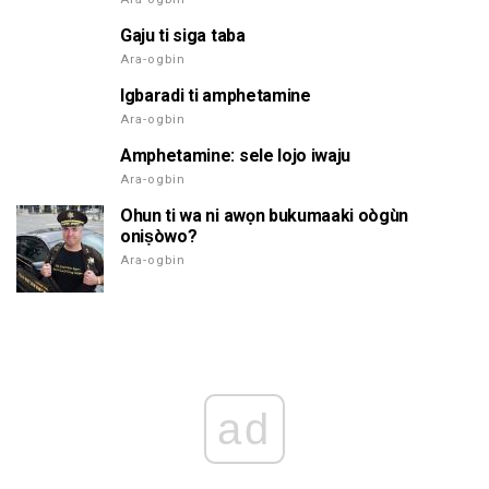
Gaju ti siga taba
Ara-ogbin
Igbaradi ti amphetamine
Ara-ogbin
Amphetamine: sele lojo iwaju
Ara-ogbin
Ohun ti wa ni awọn bukumaaki oògùn
oniṣòwo?
Ara-ogbin
ad