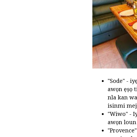
"Sode" - iy
awọn ẹṣọ t
nla kan wa
isinmi mej
"Wiwo" - Iy
awọn loun m
"Provence"