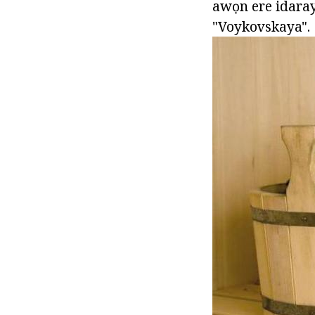
awọn ere idaraya
"Voykovskaya".