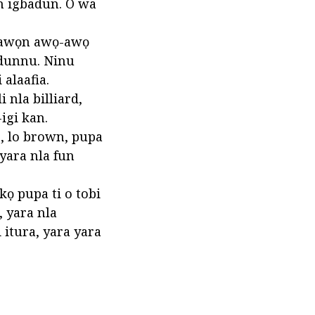
ùn igbadun. O wa
ti awọn awọ-awọ
idunnu. Ninu
 alaafia.
i nla billiard,
igi kan.
ke, lo brown, pupa
 yara nla fun
ọkọ pupa ti o tobi
, yara nla
 itura, yara yara