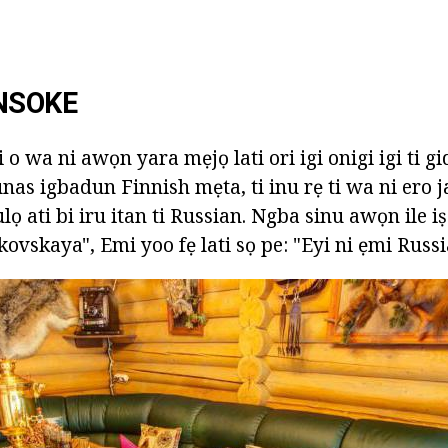
NSOKE
ti o wa ni awọn yara mẹjọ lati ori igi onigi igi ti g
nas igbadun Finnish mẹta, ti inu rẹ ti wa ni ero 
julọ ati bi iru itan ti Russian. Ngba sinu awọn ile 
ikovskaya", Emi yoo fẹ lati sọ pe: "Eyi ni ẹmi Russ