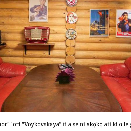
" lori "Voykovskaya" ti a ṣe ni akọkọ ati ki o le 