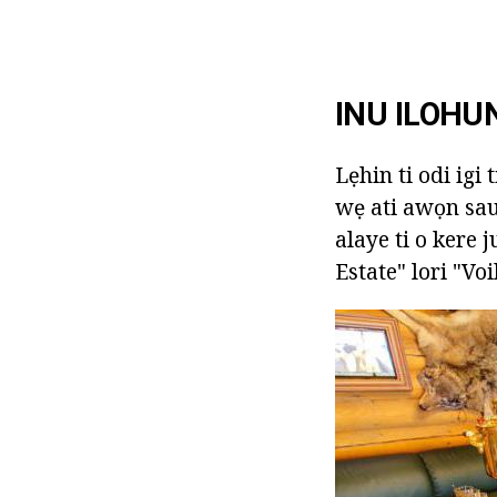
INU ILOHU
Lẹhin ti odi igi 
wẹ ati awọn sau
alaye ti o kere 
Estate" lori "Vo