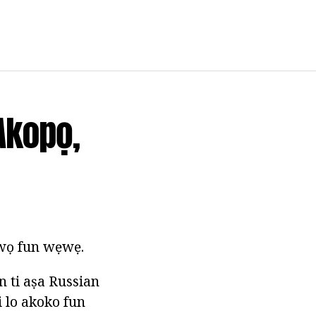
Akopọ,
lọwọ fun wẹwẹ.
n ti aṣa Russian
i lo akoko fun