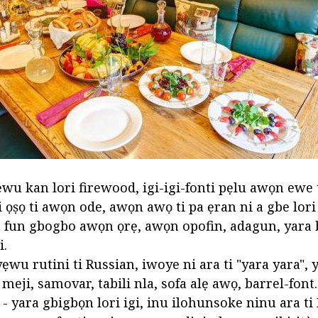
ẹwu kan lori firewood, igi-igi-fonti pẹlu awọn ewe 
i ọṣọ ti awọn ode, awọn awọ ti pa ẹran ni a gbe lori
 fun gbogbo awọn ọrẹ, awọn opofin, adagun, yara 
i.
ẹwu rutini ti Russian, iwoye ni ara ti "yara yara", 
eji, samovar, tabili nla, sofa alẹ awọ, barrel-font.
 - yara gbigbọn lori igi, inu ilohunsoke ninu ara t