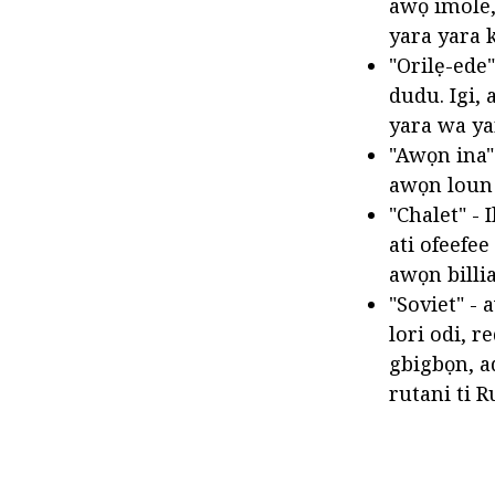
awọ imole,
yara yara 
"Orilẹ-ede"
dudu. Igi,
yara wa yar
"Awọn ina" -
awọn loun m
"Chalet" - 
ati ofeefe
awọn billia
"Soviet" - 
lori odi, r
gbigbọn, a
rutani ti R