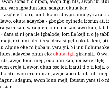
 awọn sofas ti o nipọn, awọn digi nla, awọn ibi-it
kan, yara igbadun kan, adagun okuta kan.
 - asọtẹlẹ ti o rọrun ti ko ni idiwọn ninu ẹya ara 
 alawọ, okuta adayeba - gbogbo eyi ṣẹda irọrun ati 
a yara kan, yara meji, omi nla kan, awo kan, tabili
 dara si ni ọna ile igbalode, lori ilẹ keji ti o jẹ tabil
eji, ori omi nla ti a ṣe dara si pẹlu okuta kan, ọti-
Ilu Alpine oke ni ijọba ni yara yii. Ni inu ilohunso
e hues, adayeba ohun elo:
okuta, igi,
giranaiti. O wa
rds, awọn loun meji, odo omi kan, ibi isere afẹfẹ.
awọn eroja ti awọn ohun ọṣọ leti iranti ti o ti kọja, 
edio ati awọn ero miiran, awọn apo nla nla nla meji
dagun, adagun, awọn loun meji, ibusun yara ti o ni
ussian.