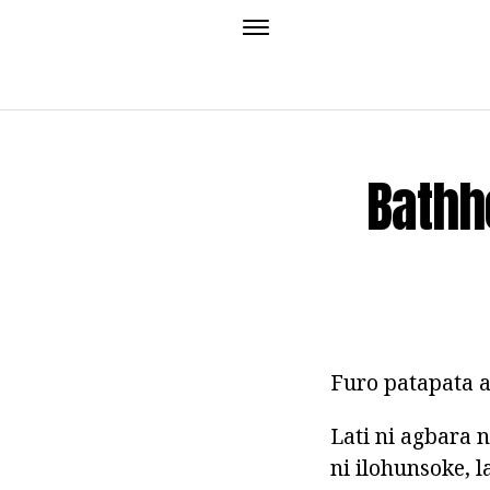
Bathh
Furo patapata at
Lati ni agbara 
ni ilohunsoke, l