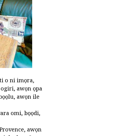
ti o ni imọra,
 ogiri, awọn ọpa
bọọlu, awọn ile
yara omi, bọọdi,
i Provence, awọn