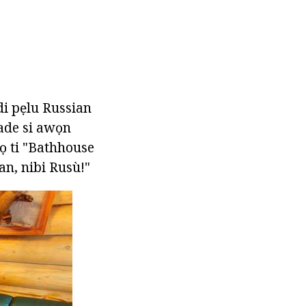
idi pẹlu Russian
jade si awọn
iṣọ ti "Bathhouse
ian, nibi Rusù!"