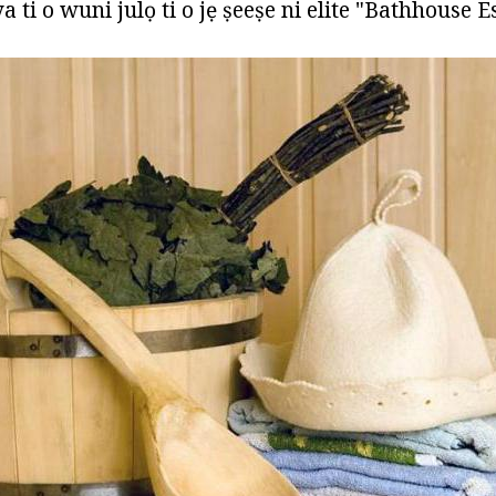
 ti o wuni julọ ti o jẹ ṣeeṣe ni elite "Bathhouse Es