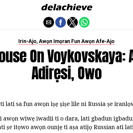
Irin-Ajo
Awọn Imọran Fun Awọn Afe-Ajo
,
ouse On Voykovskaya: 
Adirẹsi, Owo
i lati sa fun awọn iṣẹ ṣiṣe lile ni Russia ṣe iran
ni awọn wiwẹ iwadii ti o dara, lati gbadun igbadu
ati ṣe itọwo awọn ounjẹ ti aṣa atijọ Russian ati lat